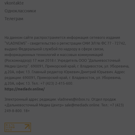
vkontakte
Одноклассники
Телеграм
На данном сайте распространяется информация сетевого издания
"VLADNEWS" - свидетельство о регистрации СМИ ЭЛ № ФС 77 - 72742,
выдано Федеральной службой по надзору в сфере связи,
информационных технологий и массовых коммуникаций
(Роскомнадзор) 17 мая 2018 г. Учредитель ООО "Дальневосточный
Медиа Центр". 690091, Приморский край, г. Владивосток, ул. Уборевича,
д.20А, офис 13. Главный редактор Юркевич Дмитрий Юрьевич. Адрес
редакции: 690091, Приморский край, г. Владивосток, ул. Уборевича,
д.20А, офис 13. Тел.: +7 (423) 2-415-600.
https://mediadv.online/
Электронный адрес редакции: vladnews@inbox.ru. Отдел продаж
«Дальневосточный Медиа Центр» sale@mediadv.online. Тел.: +7 (423)
249-8-800. 18+