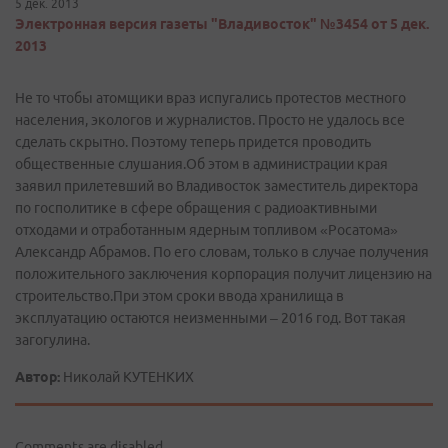
5 дек. 2013
Электронная версия газеты "Владивосток" №3454 от 5 дек.
2013
Не то чтобы атомщики враз испугались протестов местного
населения, экологов и журналистов. Просто не удалось все
сделать скрытно. Поэтому теперь придется проводить
общественные слушания.Об этом в администрации края
заявил прилетевший во Владивосток заместитель директора
по госполитике в сфере обращения с радиоактивными
отходами и отработанным ядерным топливом «Росатома»
Александр Абрамов. По его словам, только в случае получения
положительного заключения корпорация получит лицензию на
строительство.При этом сроки ввода хранилища в
эксплуатацию остаются неизменными – 2016 год. Вот такая
загогулина.
Автор:
Николай КУТЕНКИХ
Comments are disabled