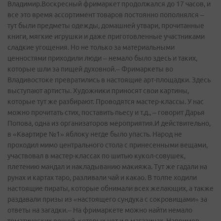
Владимир.Воскресный фримаркет продолжался до 17 часов, и
все это время ассортимент товаров постоянно пополнялся –
тут были предметы одежды, домашней утвари, прочитанные
книги, мягкие игрушки и даже приготовленные участниками
сладкие угощения. Но не только за материальными
ценностями приходили люди – немало было здесь и таких,
которые шли за пищей духовной.– Фримаркеты во
Владивостоке превратились в настоящие арт-площадки. Здесь
выступают артисты. Художники приносят свои картины,
которые тут же разбирают. Проводятся мастер-классы. У нас
можно прочитать стих, поставить пьесу и т.д., – говорит Дарья
Попова, одна из организаторов мероприятия.И действительно,
в «Квартире №1» яблоку негде было упасть. Народ не
проходил мимо центрального стола с принесенными вещами,
участвовал в мастер-классах по шитью кукол-совушек,
плетению мандал и накладыванию макияжа. Тут же гадали на
рунах и картах таро, разливали чай и какао. В толпе ходили
настоящие пираты, которые обнимали всех желающих, а также
раздавали призы из «настоящего сундука с сокровищами» за
ответы на загадки.– На фримаркете можно найти немало
тематических вещей, которых нет и в магазинах. Например,