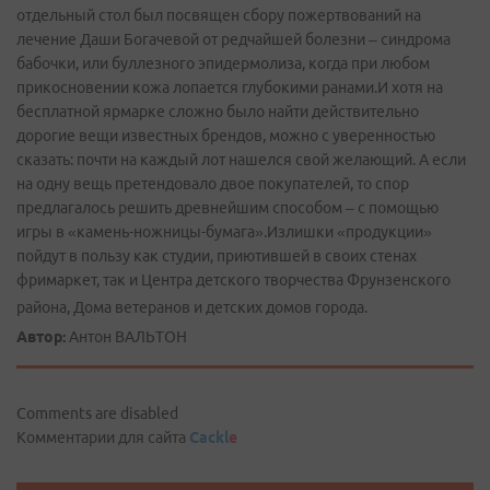
отдельный стол был посвящен сбору пожертвований на
лечение Даши Богачевой от редчайшей болезни – синдрома
бабочки, или буллезного эпидермолиза, когда при любом
прикосновении кожа лопается глубокими ранами.И хотя на
бесплатной ярмарке сложно было найти действительно
дорогие вещи известных брендов, можно с уверенностью
сказать: почти на каждый лот нашелся свой желающий. А если
на одну вещь претендовало двое покупателей, то спор
предлагалось решить древнейшим способом – с помощью
игры в «камень-ножницы-бумага».Излишки «продукции»
пойдут в пользу как студии, приютившей в своих стенах
фримаркет, так и Центра детского творчества Фрунзенского
района, Дома ветеранов и детских домов города.
Автор:
Антон ВАЛЬТОН
Comments are disabled
Комментарии для сайта
Cackl
e