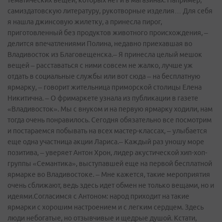
самиздатовскую литературу, рукотворные изделия… Для себя
я нашла джинсовую жилетку, а принесла пирог,
приготовленный без продуктов животного происхождения, –
делится впечатлениями Полина, недавно приехавшая во
Владивосток из Благовещенска.– Я принесла целый мешок
вещей – расставаться с ними совсем не жалко, лучше уж
отдать в социальные службы или вот сюда – на бесплатную
ярмарку, – говорит жительница приморской столицы Елена
Никитична. – О фримаркете узнала из публикации в газете
«Владивосток». Мы с внуком и на первую ярмарку ходили, нам
тогда очень понравилось. Сегодня обязательно все посмотрим
и постараемся побывать на всех мастер-классах, – улыбается
еще одна участница акции Лариса.– Каждый раз уношу море
позитива, – уверяет Антон Хрон, лидер акустической хип-хоп-
группы «Семантика», выступавшей еще на первой бесплатной
ярмарке во Владивостоке. – Мне кажется, такие мероприятия
очень сближают, ведь здесь идет обмен не только вещами, но и
идеями.Согласимся с Антоном: народ приходит на такие
ярмарки с хорошим настроением и с легким сердцем. Здесь
люди небогатые, но отзывчивые и щедрые душой. Кстати,