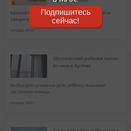
итоги ТОС-2026
Подпишитесь
Краевой бюджет направил от 1 до 2,5 млн рублей на
сейчас!
каждую из одобренных заявок
сегодня, 09:42
Шестилетний ребенок выпал
из окна в Артёме
Возбуждено уголовное дело, ребёнку оказывают
экстренную помощь
сегодня, 09:21
Тепло вернулось в Приморье