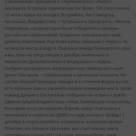
Соревнования проходили в спорткомплексе «Полет»
Арсеньева. В турнире приняли участие более 100 спортсменов
12 лет и старше из Находки, Уссурийска, Лесозаводска,
Арсеньева, Владивостока, с. Чугуевка и п. Заводского.– Многие
спортсмены, среди которых были победители и призеры
российских соревнований, продемонстрировали высокий
уровень подготовки. Участники кубка, занявшие с первого по
четвертое места, войдут в сборную команду Приморского края
и выступят на предстоящих в декабре чемпионате и
первенстве Дальневосточного федерального округа, –
сообщил руководитель федерации кудо Приморского края
Денис Григорьев. – Соревнования в Арсеньеве показали, что
состав сборной Приморья находится в отличной форме и у нас
есть хорошие шансы завоевать первое командное место среди
команд Дальнего Востока.Как сообщили «В» в пресс-службе
администрации Владивостока, сейчас приморские спортсмены,
вошедшие в состав краевой сборной, начнут подготовку к
чемпионату и первенству ДВФО по кудо, которые пройдут 7
декабря в спорткомплексе «Олимпиец» в краевом центре.
Отметим, что турнир в Арсеньеве дал старт новому циклу
спортивного сезона 2013-14 годов, который будет очень