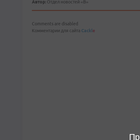
Автор:
Отдел новостей «В»
Comments are disabled
Комментарии для сайта
Cackl
e
Пр