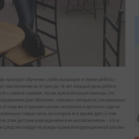
где проходят обучение слабослышащие и глухие ребята, –
ст воспитанников от трех до 18 лет. Каждый день ребята
сте с нами в социуме. Но им нужна большая помощь: это
орудования для обучения, слуховых аппаратов, специальных
. К тому же в зданиях школы­-интерната и детского сада не
ревянные старые окна, из которых все время дует, у этих
чь этим детским учреждениям и их воспитанникам – это и
и средства пойдут на нужды краевой коррекционной школы­-