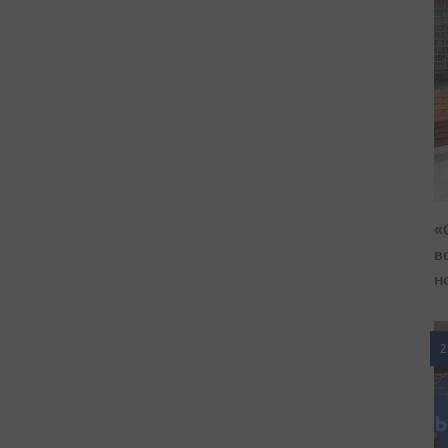
«
в
н
2