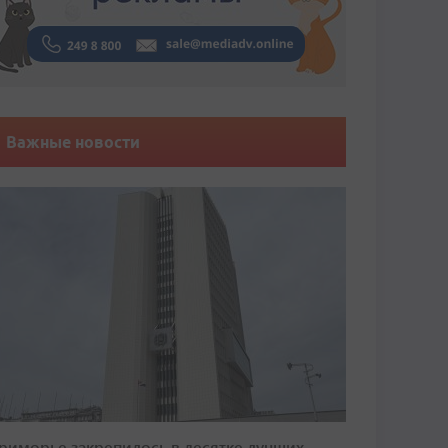
Важные новости
риморье закрепилось в десятке лучших