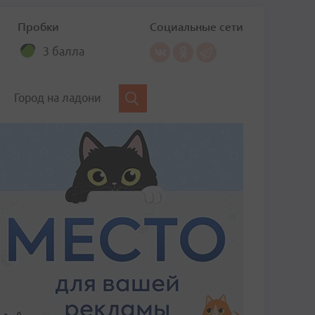
Пробки
Социальные сети
3 балла
Город на ладони