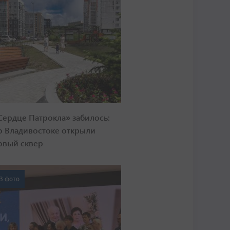
Сердце Патрокла» забилось:
о Владивостоке открыли
овый сквер
3 фото