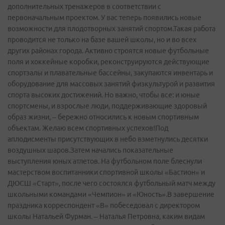
дополнительных тренажеров в соответствии с
первоначальным проектом. У вас теперь появились новые
возможности для плодотворных занятий спортом.Такая работа
проводится не только на базе вашей школы, но и во всех
других районах города. Активно строятся новые футбольные
поля и хоккейные коробки, реконструируются действующие
спортзалы и плавательные бассейны, закупаются инвентарь и
оборудование для массовых занятий физкультурой и развития
спорта высоких достижений. Но важно, чтобы все: и юные
спортсмены, и взрослые люди, поддерживающие здоровый
образ жизни, – бережно относились к новым спортивным
объектам. Желаю всем спортивных успехов!Под
аплодисменты присутствующих в небо взметнулись десятки
воздушных шаров.Затем начались показательные
выступления юных атлетов. На футбольном поле блеснули
мастерством воспитанники спортивной школы «Бастион» и
ДЮСШ «Старт», после чего состоялся футбольный матч между
школьными командами «Чемпион» и «Юность».В завершение
праздника корреспондент «В» побеседовал с директором
школы Натальей Фурман. – Наталья Петровна, каким видам