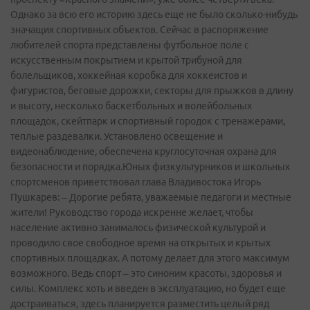
Однако за всю его историю здесь еще не было сколько-нибудь
значащих спортивных объектов. Сейчас в распоряжение
любителей спорта представлены футбольное поле с
искусственным покрытием и крытой трибуной для
болельщиков, хоккейная коробка для хоккеистов и
фигуристов, беговые дорожки, секторы для прыжков в длину
и высоту, несколько баскетбольных и волейбольных
площадок, скейтпарк и спортивный городок с тренажерами,
теплые раздевалки. Установлено освещение и
видеонаблюдение, обеспечена круглосуточная охрана для
безопасности и порядка.Юных физкультурников и школьных
спортсменов приветствовал глава Владивостока Игорь
Пушкарев: – Дорогие ребята, уважаемые педагоги и местные
жители! Руководство города искренне желает, чтобы
население активно занималось физической культурой и
проводило свое свободное время на открытых и крытых
спортивных площадках. А потому делает для этого максимум
возможного. Ведь спорт – это синоним красоты, здоровья и
силы. Комплекс хоть и введен в эксплуатацию, но будет еще
достраиваться, здесь планируется разместить целый ряд