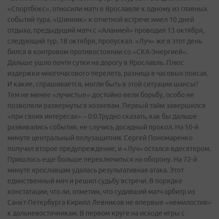
«Спортбокс», относили матч в Ярославле к одному из главных
событий тура. «Шинник» к отчетной встрече имел 10 дней
отдыха, предыдущий матч с «Аланией» проводил 13 октября,
следующий тур, 18 октября, пропускал. «Луч» же в этот день
бился в контровом противостоянии со «СКА-Энергией».
Дальше ушло почти сутки на дорогу в Ярославль. Плюс
издержки многочасового перелета, разница в часовых поясах.
И какие, спрашивается, могли быть в этой ситуации шансы?
Тем не менее «лучистые» достойно вели борьбу, особо не
позволяли развернуться хозяевам. Первый тайм завершился
«при своих интересах» – 0:0.Трудно сказать, как бы дальше
развивались события, не случись досадный прокол. На 50-й
минуте центральный полузащитник Сергей Пономаренко
получил второе предупреждение, и «Луч» остался вдесятером.
Пришлось еще больше переключиться на оборону. На 72-й
минуте ярославцам удалась результативная атака. Этот
единственный мяч и решил судьбу встречи. В порядке
констатации, что ли, отметим, что судивший матч арбитр из
Санкт-Петербурга Кирилл Левников не впервые «немилостив»
к дальневосточникам. В первом круге на исходе игры с