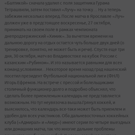
«Балтикой» сначала удалил с поля защитника Гурама
Тетрашвили, затем поставил «Лучу» на точку… Ну а теперь
забежим несколько вперед. После матча в Ярославле «Луч»
должен уже в предстоящее воскресенье, 27 октября,
принимать на своем поле в рамках чемпионата
днепродзержинский «Химик». За вычетом времени на
дальнюю дорогу на отдых остается чуть больше двух дней (о
тренировке, понятно, не может быть и речи). Спустя еще три
дня, 30 октября, матч во Владивостоке на кубок России с
казанским «Рубином». И это называется равными для всех
команд условиями…Некоторое время назад град нашенский
посетил президент Футбольной национальной лиги (ФНЛ)
Игорь Ефремов. На встрече с прессой и болельщиками
столичный функционер долго и подробно объяснял, что
сделать более приемлемым календарь не представляется
возможным. Но тут неувязочка вышла.Грянул хоккей, и
выяснилось, что календарь все-таки может быть приемлем и
удобен для всех участников. Оба дальневосточных хоккейных
клуба («Адмирал» и «Амур») имеют серии по четыре выездных
или домашних матча, так что многие дальние проблемы