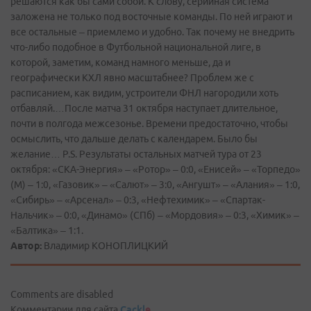
решаются как бы сами собой. К слову, серийная система
заложена не только под восточные команды. По ней играют и
все остальные – приемлемо и удобно. Так почему не внедрить
что-либо подобное в Футбольной национальной лиге, в
которой, заметим, команд намного меньше, да и
географически КХЛ явно масштабнее? Проблем же с
расписанием, как видим, устроители ФНЛ нагородили хоть
отбавляй.…После матча 31 октября наступает длительное,
почти в полгода межсезонье. Времени предостаточно, чтобы
осмыслить, что дальше делать с календарем. Было бы
желание… P.S. Результаты остальных матчей тура от 23
октября: «СКА-Энергия» – «Ротор» – 0:0, «Енисей» – «Торпедо»
(М) – 1:0, «Газовик» – «Салют» – 3:0, «Ангушт» – «Алания» – 1:0,
«Сибирь» – «Арсенал» – 0:3, «Нефтехимик» – «Спартак-
Нальчик» – 0:0, «Динамо» (СПб) – «Мордовия» – 0:3, «Химик» –
«Балтика» – 1:1.
Автор:
Владимир КОНОПЛИЦКИЙ
Comments are disabled
Комментарии для сайта
Cackl
e