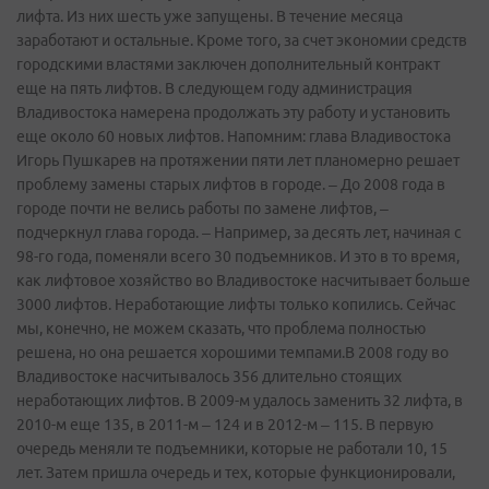
лифта. Из них шесть уже запущены. В течение месяца
заработают и остальные. Кроме того, за счет экономии средств
городскими властями заключен дополнительный контракт
еще на пять лифтов. В следующем году администрация
Владивостока намерена продолжать эту работу и установить
еще около 60 новых лифтов. Напомним: глава Владивостока
Игорь Пушкарев на протяжении пяти лет планомерно решает
проблему замены старых лифтов в городе. – До 2008 года в
городе почти не велись работы по замене лифтов, –
подчеркнул глава города. – Например, за десять лет, начиная с
98-го года, поменяли всего 30 подъемников. И это в то время,
как лифтовое хозяйство во Владивостоке насчитывает больше
3000 лифтов. Неработающие лифты только копились. Сейчас
мы, конечно, не можем сказать, что проблема полностью
решена, но она решается хорошими темпами.В 2008 году во
Владивостоке насчитывалось 356 длительно стоящих
неработающих лифтов. В 2009-м удалось заменить 32 лифта, в
2010-м еще 135, в 2011-м – 124 и в 2012-м – 115. В первую
очередь меняли те подъемники, которые не работали 10, 15
лет. Затем пришла очередь и тех, которые функционировали,