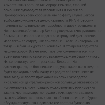
компетентных органов.Так, Аврора Римская, старший
помощник руководителя управления СК России по
Приморскому краю, сообщила, что по факту случившегося
возбуждено уголовное дело о халатности. РИА «Новости»
приводит дополнительные подробности: директор школы в
Новосысоевке Александр Беккер утверждает, что руководство
больницы не известило педагогов о грядущей диагностике,
мало того – ее сотрудники приехали к школе на «скорой». «В
тот день я был на курсах в Яковлевке. В это время подъехала
машина скорой. Все ее знают, поэтому сомнений в том, что
врачи приехали по какому-то важному делу, не было ни у кого.
Их, конечно, пустили, — рассказал Беккер. – Ни
администрация, ни больница не предупреждали нас о том, что
будет проходить проба Манту. Из родителей тоже никто не
знал. Медики просто приехали в школу». Руководство
Яковлевской центральной районной больницы отказалось от
комментариев, и эту позицию можно понять с точки зрения
защиты чести мундира, но трудно с точки зрения здравого
смысла. Общественность края – особенно родители – бурно
обсуждают ситуацию. Родительские порталы буквально