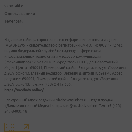
vkontakte
Одноклассники
Телеграм
На данном сайте распространяется информация сетевого издания
"VLADNEWS" - свидетельство о регистрации СМИ ЭЛ № ФС 77 - 72742,
выдано Федеральной службой по надзору в сфере связи,
информационных технологий и массовых коммуникаций
(Роскомнадзор) 17 мая 2018 г. Учредитель ООО "Дальневосточный
Медиа Центр". 690091, Приморский край, г. Владивосток, ул. Уборевича,
д.20А, офис 13. Главный редактор Юркевич Дмитрий Юрьевич. Адрес
редакции: 690091, Приморский край, г. Владивосток, ул. Уборевича,
д.20А, офис 13. Тел.: +7 (423) 2-415-600.
https://mediadv.online/
Электронный адрес редакции: vladnews@inbox.ru. Отдел продаж
«Дальневосточный Медиа Центр» sale@mediadv.online. Тел.: +7 (423)
249-8-800. 18+