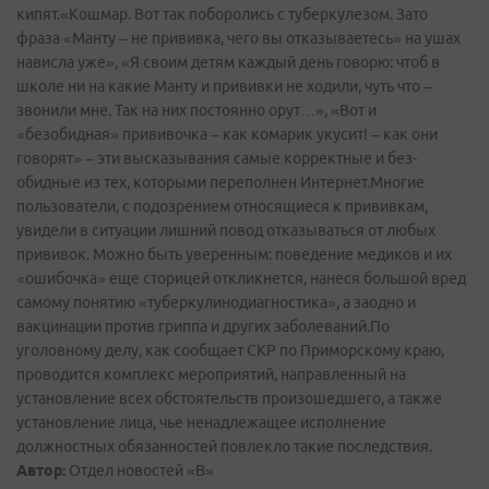
кипят.«Кошмар. Вот так поборолись с туберкулезом. Зато
фраза «Манту – не прививка, чего вы отказываетесь» на ушах
нависла уже», «Я своим детям каждый день говорю: чтоб в
школе ни на какие Манту и прививки не ходили, чуть что –
звонили мне. Так на них постоянно орут…», «Вот и
«безобидная» прививочка – как комарик укусит! – как они
говорят» – эти высказывания самые корректные и без-
обидные из тех, которыми переполнен Интернет.Многие
пользователи, с подозрением относящиеся к прививкам,
увидели в ситуации лишний повод отказываться от любых
прививок. Можно быть уверенным: поведение медиков и их
«ошибочка» еще сторицей откликнется, нанеся большой вред
самому понятию «туберкулинодиагностика», а заодно и
вакцинации против гриппа и других заболеваний.По
уголовному делу, как сообщает СКР по Приморскому краю,
проводится комплекс мероприятий, направленный на
установление всех обстоятельств произошедшего, а также
установление лица, чье ненадлежащее исполнение
должностных обязанностей повлекло такие последствия.
Автор:
Отдел новостей «В»