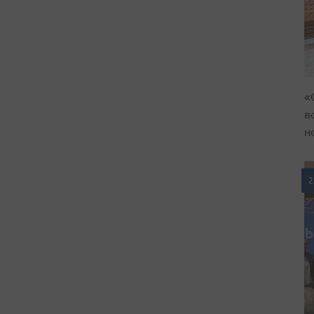
«
в
н
2