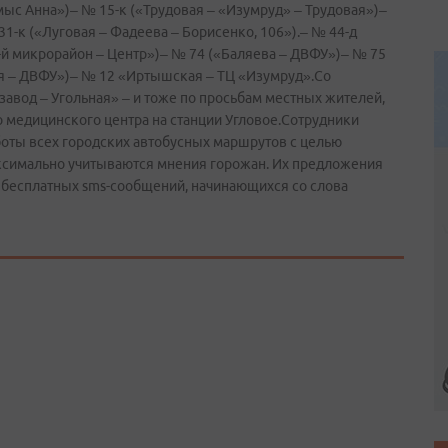
мыс Анна»)– № 15-к («Трудовая – «Изумруд» – Трудовая»)–
1-к («Луговая – Фадеева – Борисенко, 106»).– № 44-д
4-й микрорайон – Центр»)– № 74 («Баляева – ДВФУ»)– № 75
ая – ДВФУ»)– № 12 «Иртышская – ТЦ «Изумруд».Со
авод – Угольная» – и тоже по просьбам местных жителей,
 медицинского центра на станции Угловое.Сотрудники
оты всех городских автобусных маршрутов с целью
ксимально учитываются мнения горожан. Их предложения
е бесплатных sms-сообщений, начинающихся со слова