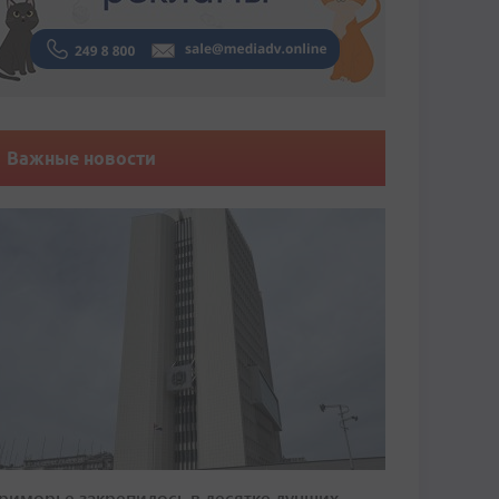
Важные новости
риморье закрепилось в десятке лучших