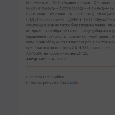
Напомним их: – № 1 («Академическая – Окатовая – 
№ 29 («Изумруд» – бухта Воевода – «Изумруд»)– № 3
(«Угольная – Весенняя – Вторая Речка»)– № 66 («6
(«ТД «Тихоокеанский» – ДВФУ»)– № 76 («Бухта Тих
следующей недели также будет пущена линия «Фанз
которым таким образом станет проще добираться до
управления транспорта продолжают мониторинг раб
улучшения обслуживания пассажиров. При этом ма
принимаются по телефону 2-614-334, а также в вид
АВТОБУС, на короткий номер 25125.
Автор:
Антон ВАЛЬТОН
Comments are disabled
Комментарии для сайта
Cackl
e