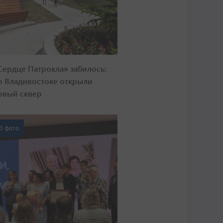
Сердце Патрокла» забилось:
о Владивостоке открыли
овый сквер
3 фото