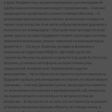
в Думу Владивостока аргументированные рекомендации об
одобрении или отклонении каждого предложения, – пояснил
председатель профильного комитета Михаил Веселов. – К
реализации рекомендованы наказы, исполнение которых не
терпит отлагательства. В их числе асфальтирование дорожного
полотна по ул. Коммунаров с обустройством тротуара по всей
длине дороги, укладка бордюрного камня, прокладка системы
ливневой канализации, ремонт ливневой канализации вдоль
домов № 4 – 12а на ул. Фадеева, укладка асфальтового
покрытия на территории МБДОУ «Детский сад № 40»,
строительство участка дороги от дома № 9 до дома № 25а на ул.
Шошина, установка светофоров на пересечении улиц
Харьковской, Запорожской, Черемуховой и другие
мероприятия.– Часть объектов из проекта перечня наказов на
будущий год было рекомендовано исключить по объективным
причинам, – пояснил Дмитрий Сулеев, председатель комитета
по экономической политике и муниципальной собственности,
заседание которого состоялось в то же день по тем же
вопросам. – В частности, из-за того, что нет проектов на ремонт,
установку или реконструкцию объекта, нет отвода земли, в