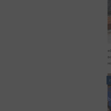
«
в
н
2