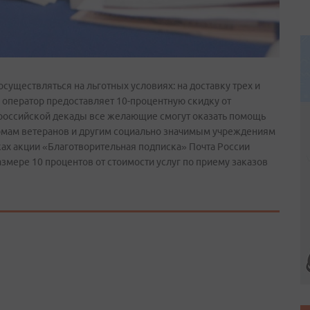
существляться на льготных условиях: на доставку трех и
 оператор предоставляет 10-процентную скидку от
всероссийской декады все желающие смогут оказать помощь
домам ветеранов и другим социально значимым учреждениям
мках акции «Благотворительная подписка» Почта России
змере 10 процентов от стоимости услуг по приему заказов