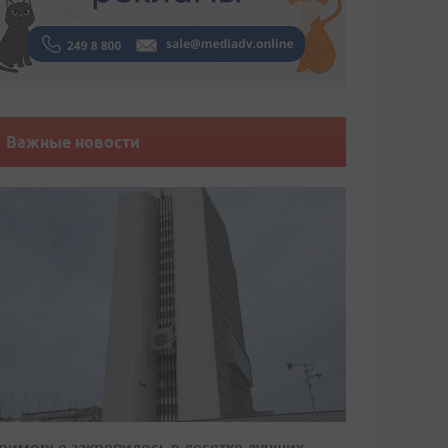
Важные новости
риморье закрепилось в десятке лучших