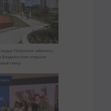
Сердце Патрокла» забилось:
о Владивостоке открыли
овый сквер
3 фото