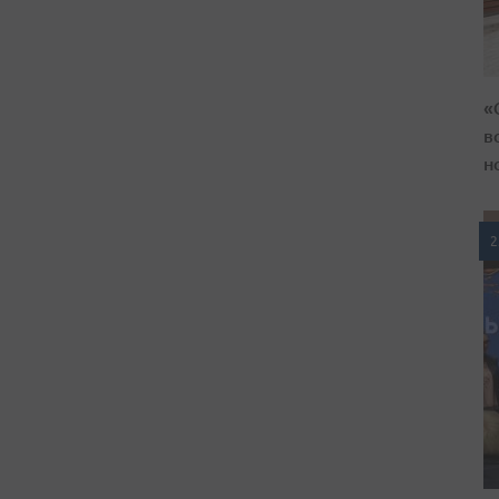
«
в
н
2