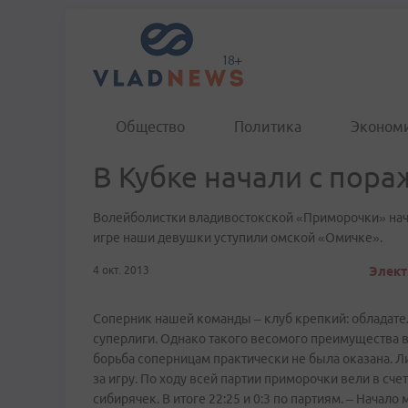
Общество
Политика
Эконом
В Кубке начали с пор
Волейболистки владивостокской «Приморочки» нача
игре наши девушки уступили омской «Омичке».
4 окт. 2013
Элект
Соперник нашей команды – клуб крепкий: обладате
суперлиги. Однако такого весомого преимущества в п
борьба соперницам практически не была оказана. Л
за игру. По ходу всей партии приморочки вели в сч
сибирячек. В итоге 22:25 и 0:3 по партиям. – Начал