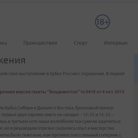
ика
Происшествия
Спорт
Интервью
ажения
ли свое выступление в Кубке России с поражения. В первой
ронная версия газеты "Владивосток" №3419 от 4 окт. 2013
ль Кубка Сибири и Дальнего Востока, бронзовый призер
ервых двух партиях никто не ожидал – 12: 25 и 15: 25 –
ишь в третьем сете наши волейболистки сумели зацепиться
ете, но в решающем отрезке сказались опыт и мастерство
о матча было тяжелым, нам противостоял сильный соперник с