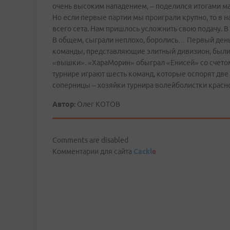
очень высоким нападением, – поделился итогами м
Но если первые партии мы проиграли крупно, то в 
всего сета. Нам пришлось усложнить свою подачу. В
В общем, сыграли неплохо, боролись… Первый ден
команды, представляющие элитный дивизион, были
«вышки». «ХараМорин» обыграл «Енисей» со счетом 
турнире играют шесть команд, которые оспорят дв
соперницы – хозяйки турнира волейболистки красн
Автор:
Олег КОТОВ
Comments are disabled
Комментарии для сайта
Cackl
e