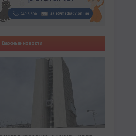
Важные новости
риморье закрепилось в десятке лучших