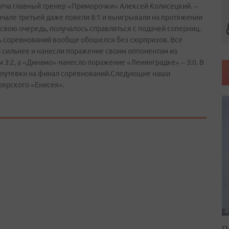
атча главный тренер «Приморочки» Алексей Колисецкий. –
начале третьей даже повели 8:1 и выигрывали на протяжении
 свою очередь, получалось справляться с подачей соперниц.
ь соревнований вообще обошелся без сюрпризов. Все
 сильнее и нанесли поражение своим оппонентам из
3:2, а «Динамо» нанесло поражение «Ленинградке» – 3:0. В
е путевки на финал соревнований.Следующие наши
оярского «Енисея».
П