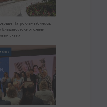
Сердце Патрокла» забилось:
о Владивостоке открыли
овый сквер
3 фото