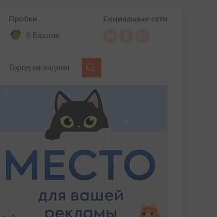
Пробки
Социальные сети
0 баллов
Город на ладони