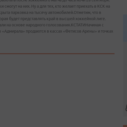
аботать после хоккейного матча до часа ночи 28 сентября.
смогут на них. Ну а для тех, кто желает приехать в КСК на
крыта парковка на тысячу автомобилей.Отметим, что в
рая будет представлять край в высшей хоккейной лиге.
али на основе народного голосования.КСТАТИНачиная с
 «Адмирала» продаются в кассах «Фетисов Арены» и точках