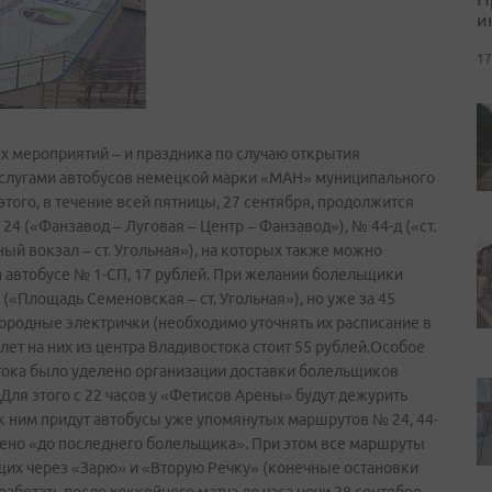
и
17
х мероприятий – и праздника по случаю открытия
услугами автобусов немецкой марки «МАН» муниципального
ого, в течение всей пятницы, 27 сентября, продолжится
4 («Фанзавод – Луговая – Центр – Фанзавод»), № 44-д («ст.
ый вокзал – ст. Угольная»), на которых также можно
 на автобусе № 1-СП, 17 рублей. При желании болельщики
(«Площадь Семеновская – ст. Угольная»), но уже за 45
городные электрички (необходимо уточнять их расписание в
ет на них из центра Владивостока стоит 55 рублей.Особое
тока было уделено организации доставки болельщиков
 Для этого с 22 часов у «Фетисов Арены» будут дежурить
к ним придут автобусы уже упомянутых маршрутов № 24, 44-
лено «до последнего болельщика». При этом все маршруты
щих через «Зарю» и «Вторую Речку» (конечные остановки