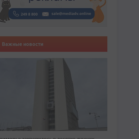
Важные новости
риморье закрепилось в десятке лучших