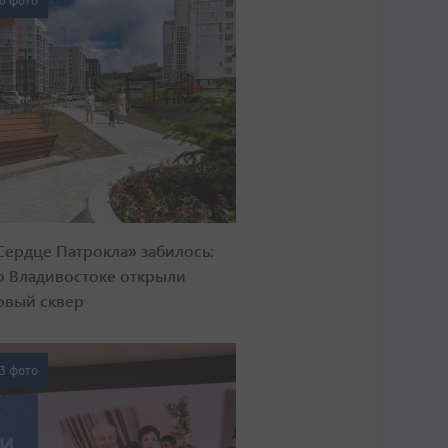
0 фото
Сердце Патрокла» забилось:
о Владивостоке открыли
овый сквер
3 фото