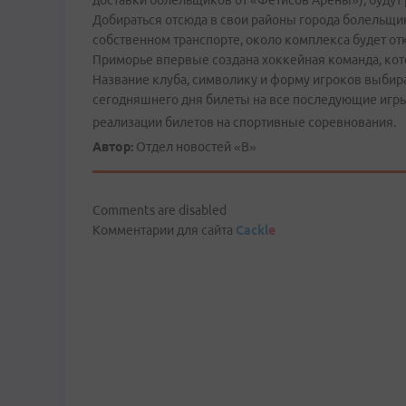
доставки болельщиков от «Фетисов Арены»), будут р
Добираться отсюда в свои районы города болельщики 
собственном транспорте, около комплекса будет от
Приморье впервые создана хоккейная команда, кото
Название клуба, символику и форму игроков выбир
сегодняшнего дня билеты на все последующие игры
реализации билетов на спортивные соревнования.
Автор:
Отдел новостей «В»
Comments are disabled
Комментарии для сайта
Cackl
e