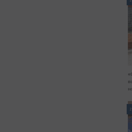
2
«
в
н
2