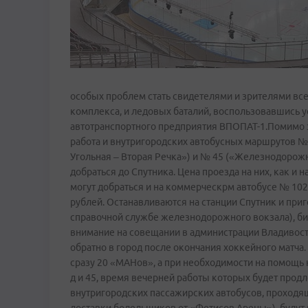
особых проблем стать свидетелями и зрителями все
комплекса, и ледовых баталий, воспользовавшись 
автотранспортного предприятия ВПОПАТ-1.Помимо эт
работа и внутригородских автобусных маршрутов № 2
Угольная – Вторая Речка») и № 45 («Железнодорожн
добраться до Спутника. Цена проезда на них, как и
могут добраться и на коммерческрм автобусе № 102 
рублей. Останавливаются на станции Спутник и при
справочной службе железнодорожного вокзала), бил
внимание на совещании в администрации Владивос
обратно в город после окончания хоккейного матча.
сразу 20 «МАНов», а при необходимости на помощь 
д и 45, время вечерней работы которых будет прод
внутригородских пассажирских автобусов, проходя