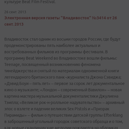
культуре Beat Film Festival.
26 сент. 2013
Электронная версия газеты "Владивосток" №3414 от 26
сент. 2013
Владивосток стал одним из восьми городов России, где будут
продемонстрированы пять наиболее актуальных и
востребованных фильмов из программы фестиваля. В
программу Beat Weekend во Владивостоке вошли фильмы:
Teenage, посвященный возникновению феномена
тинейджерства и снятый по материалам одноименной книги
легендарного британского панк¬журналиста Джона Сэвиджа;
«Дэвид Боуи – пять лет» – первое за сорок лет документальное
кино о музыканте; «Лондон – современный Вавилон» – новая
картина мастера музыкальной документалистики Джулиена
Тэмпла; «Великое рок-­н­-ролльное надувательство» – архивный
эпос о взлете и падении великих Sex Pistols и «Призрак
Пирамиды» – фильм о путешествии датской группы Efterklang
в заброшенный угольный городок советского образца и о том,
как новые скандинавские мелодии рождаются на обломках