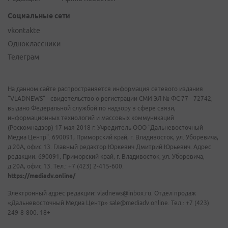
Социальные сети
vkontakte
Одноклассники
Телеграм
На данном сайте распространяется информация сетевого издания
"VLADNEWS" - свидетельство о регистрации СМИ ЭЛ № ФС 77 - 72742,
выдано Федеральной службой по надзору в сфере связи,
информационных технологий и массовых коммуникаций
(Роскомнадзор) 17 мая 2018 г. Учредитель ООО "Дальневосточный
Медиа Центр". 690091, Приморский край, г. Владивосток, ул. Уборевича,
д.20А, офис 13. Главный редактор Юркевич Дмитрий Юрьевич. Адрес
редакции: 690091, Приморский край, г. Владивосток, ул. Уборевича,
д.20А, офис 13. Тел.: +7 (423) 2-415-600.
https://mediadv.online/
Электронный адрес редакции: vladnews@inbox.ru. Отдел продаж
«Дальневосточный Медиа Центр» sale@mediadv.online. Тел.: +7 (423)
249-8-800. 18+