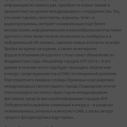
информацию из первых рук, приобрести новые знания и
ценный опыт на уровне международного сотрудничества. Тех,
кто хочет сделать свои газеты, журналы, теле– и
радиопрограммы, интернет-коммуникации еще более
интересными, информативными и разнообразными.Участники
круглого стола также получат возможность пообщаться в
неформальной обстановке, завязать новые контакты на кофе-
брейке во время заседания, а также на вечернем
фуршете.Изюминкой круглого стола станет объявление во
Владивостоке года «МедиаМир городов АТР-2014». В его
рамках в течение всего года будет проходить творческий
конкурс среди журналистов и СМИ, посвященный развитию
благоприятного имиджа столицы Приморья и расширению
международных связей нашего города. Подведение итогов
этого конкурса состоится через год на международном
фестивале средств массовой информации городов АТР.
Победителей каждой из номинаций конкурса – в разделах
телевизионных, печатных и интернет-СМИ, а также автора
лучшего фоторепортажа ждут призы.