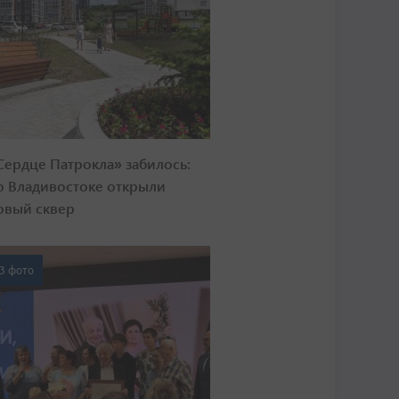
Сердце Патрокла» забилось:
о Владивостоке открыли
овый сквер
3 фото