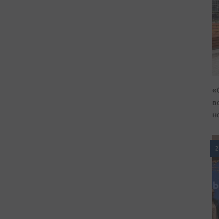
«
в
н
2