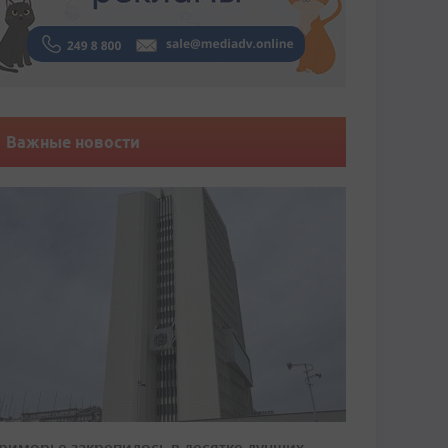
Важные новости
риморье закрепилось в десятке лучших