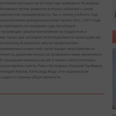
остоянно посещают их (в этом году проведено 49 рейдов).
еобходимые детям, родители которых забывают о своих
анцелярские принадлежности. Так, к началу учебного года
анцелярскими принадлежностями. Кроме того, с 2011 года
и приглашать на заседания суда, на которых
 производит сильное впечатление на подростков и
ии. Также для наглядности неотвратимости правосудия им
ую колонию. В комплекс мер по профилактике
ринимаемых комиссией, также входят мероприятия по
тельность, решению вопросов профориентации, временного
а.В совещании приняли участие и члены Совета почетных
председатель совета, Раиса Заглядкина, Валерий Тарабаров,
Геннадий Хватов, Александр Иодо. Они подчеркнули
 задач со стороны общественности.
П