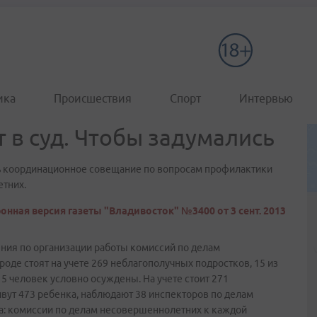
ика
Происшествия
Спорт
Интервью
 в суд. Чтобы задумались
ь координационное совещание по вопросам профилактики
тних.
онная версия газеты "Владивосток" №3400 от 3 сент. 2013
ения по организации работы комиссий по делам
роде стоят на учете 269 неблагополучных подростков, 15 из
5 человек условно осуждены. На учете стоит 271
живут 473 ребенка, наблюдают 38 инспекторов по делам
а: комиссии по делам несовершеннолетних к каждой