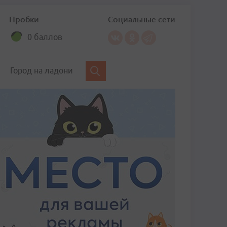
Пробки
Социальные сети
0 баллов
Город на ладони