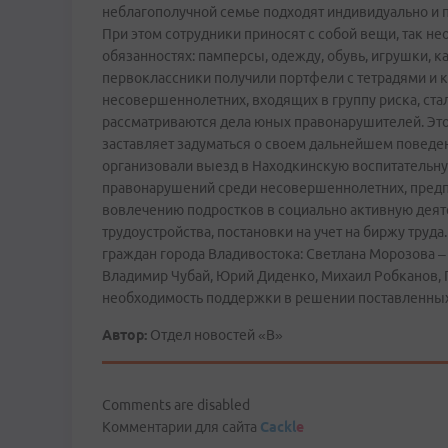
неблагополучной семье подходят индивидуально и п
При этом сотрудники приносят с собой вещи, так н
обязанностях: памперсы, одежду, обувь, игрушки, к
первоклассники получили портфели с тетрадями и к
несовершеннолетних, входящих в группу риска, стал
рассматриваются дела юных правонарушителей. Это
заставляет задуматься о своем дальнейшем поведен
организовали выезд в Находкинскую воспитательн
правонарушений среди несовершеннолетних, предп
вовлечению подростков в социально активную дея
трудоустройства, постановки на учет на биржу труд
граждан города Владивостока: Светлана Морозова – 
Владимир Чубай, Юрий Диденко, Михаил Робканов, 
необходимость поддержки в решении поставленных
Автор:
Отдел новостей «В»
Comments are disabled
Комментарии для сайта
Cackl
e