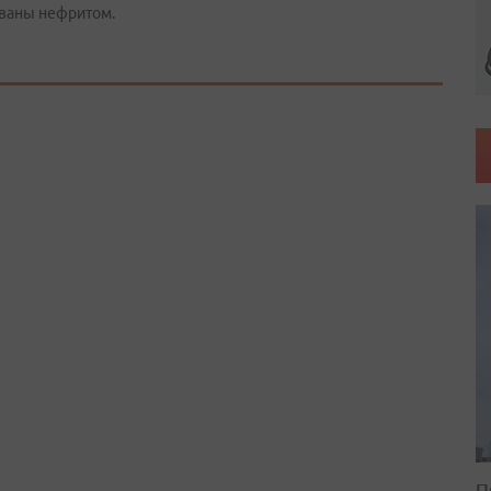
ованы нефритом.
П