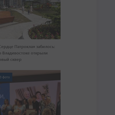
Сердце Патрокла» забилось:
о Владивостоке открыли
овый сквер
3 фото