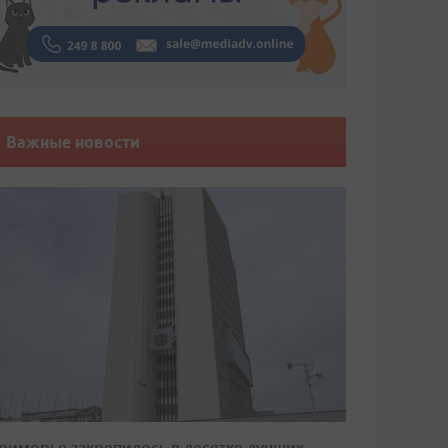
Важные новости
риморье закрепилось в десятке лучших