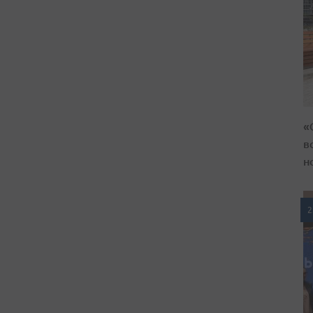
«
в
н
2