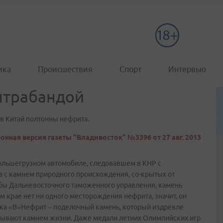
ика
Происшествия
Спорт
Интервью
нтрабандой
в Китай полтонны нефрита.
онная версия газеты "Владивосток" №3396 от 27 авг. 2013
большегрузном автомобиле, следовавшем в КНР с
 с камнем природного происхождения, со-крытых от
бы Дальневосточного таможенного управления, камень
ем крае нет ни одного месторождения нефрита, значит, он
вка «В»Нефрит – поделочный камень, который издревле
азывают камнем жизни. Даже медали летних Олимпийских игр