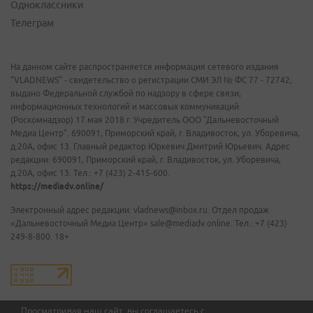
Одноклассники
Телеграм
На данном сайте распространяется информация сетевого издания
"VLADNEWS" - свидетельство о регистрации СМИ ЭЛ № ФС 77 - 72742,
выдано Федеральной службой по надзору в сфере связи,
информационных технологий и массовых коммуникаций
(Роскомнадзор) 17 мая 2018 г. Учредитель ООО "Дальневосточный
Медиа Центр". 690091, Приморский край, г. Владивосток, ул. Уборевича,
д.20А, офис 13. Главный редактор Юркевич Дмитрий Юрьевич. Адрес
редакции: 690091, Приморский край, г. Владивосток, ул. Уборевича,
д.20А, офис 13. Тел.: +7 (423) 2-415-600.
https://mediadv.online/
Электронный адрес редакции: vladnews@inbox.ru. Отдел продаж
«Дальневосточный Медиа Центр» sale@mediadv.online. Тел.: +7 (423)
249-8-800. 18+
Просматривая наш сайт, вы соглашаетесь с