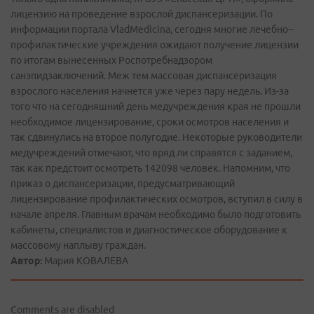
лицензию на проведение взрослой диспансеризации. По
информации портала VladMedicina, сегодня многие лечебно-­
профилактические учреждения ожидают получение лицензии
по итогам вынесенных Роспотребнадзором
санэпидзаключений. Меж тем массовая диспансеризация
взрослого населения начнется уже через пару недель. Из-­за
того что на сегодняшний день медучреждения края не прошли
необходимое лицензирование, сроки осмотров населения и
так сдвинулись на второе полугодие. Некоторые руководители
медучреждений отмечают, что вряд ли справятся с заданием,
так как предстоит осмотреть 142098 человек. Напомним, что
приказ о диспансеризации, предусматривающий
лицензирование профилактических осмотров, вступил в силу в
начале апреля. Главным врачам необходимо было подготовить
кабинеты, специалистов и диагностическое оборудование к
массовому наплыву граждан.
Автор:
Мария КОВАЛЕВА
Comments are disabled