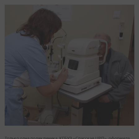
Только одна поликлиника, КГБУЗ «Спасская ЦРП», оформила