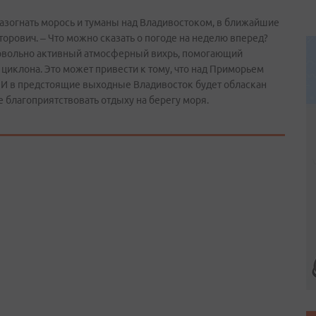
разогнать морось и туманы над Владивостоком, в ближайшие
торович. – Что можно сказать о погоде на неделю вперед?
овольно активный атмосферный вихрь, помогающий
иклона. Это может привести к тому, что над Приморьем
. И в предстоящие выходные Владивосток будет обласкан
 благоприятствовать отдыху на берегу моря.