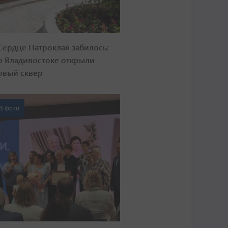
Сердце Патрокла» забилось:
о Владивостоке открыли
овый сквер
3 фото