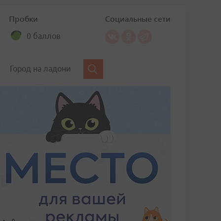
Пробки
Социальные сети
0 баллов
Город на ладони