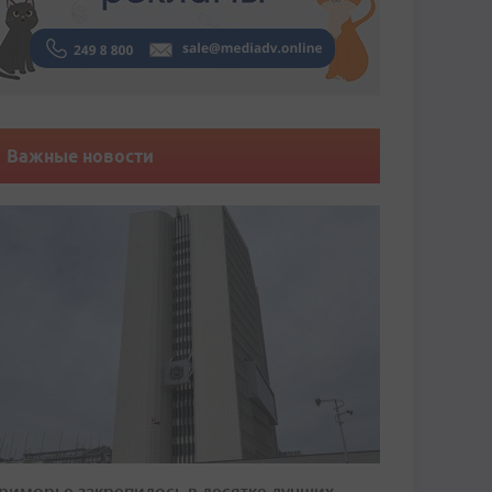
Важные новости
риморье закрепилось в десятке лучших