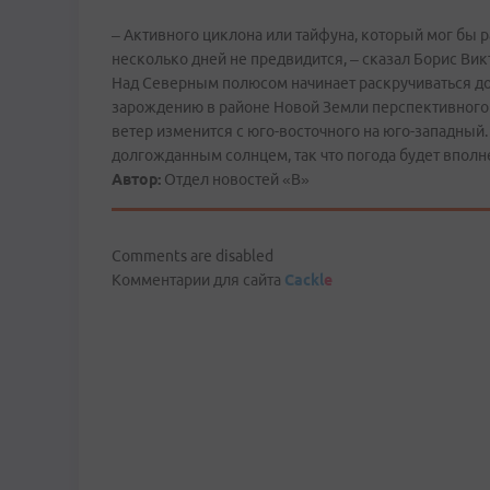
– Активного циклона или тайфуна, который мог бы 
несколько дней не предвидится, – сказал Борис Вик
Над Северным полюсом начинает раскручиваться д
зарождению в районе Новой Земли перспективного ц
ветер изменится с юго-восточного на юго-западный
долгожданным солнцем, так что погода будет вполне
Автор:
Отдел новостей «В»
Comments are disabled
Комментарии для сайта
Cackl
e