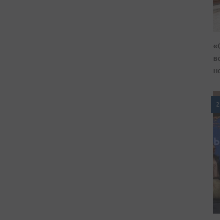
«
в
н
2