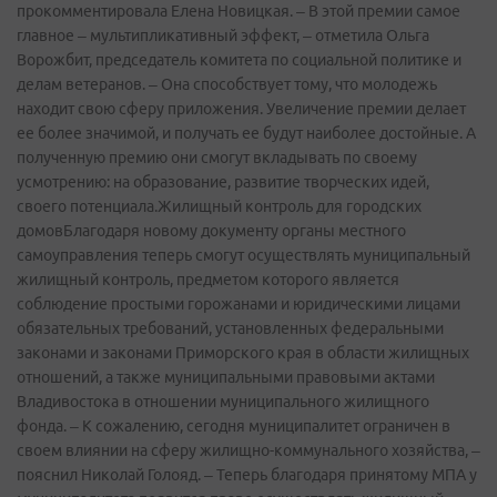
прокомментировала Елена Новицкая. – В этой премии самое
главное – мультипликативный эффект, – отметила Ольга
Ворожбит, председатель комитета по социальной политике и
делам ветеранов. – Она способствует тому, что молодежь
находит свою сферу приложения. Увеличение премии делает
ее более значимой, и получать ее будут наиболее достойные. А
полученную премию они смогут вкладывать по своему
усмотрению: на образование, развитие творческих идей,
своего потенциала.Жилищный контроль для городских
домовБлагодаря новому документу органы местного
самоуправления теперь смогут осуществлять муниципальный
жилищный контроль, предметом которого является
соблюдение простыми горожанами и юридическими лицами
обязательных требований, установленных федеральными
законами и законами Приморского края в области жилищных
отношений, а также муниципальными правовыми актами
Владивостока в отношении муниципального жилищного
фонда. – К сожалению, сегодня муниципалитет ограничен в
своем влиянии на сферу жилищно-­коммунального хозяйства, –
пояснил Николай Голояд. – Теперь благодаря принятому МПА у