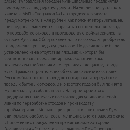
элемент управления городом муниципальные предприятия
необходимы, – подчеркнул депутат. На увеличение уставного
капитала МУП «Спецзавод №1» в городском бюджете
предусмотрено 10,1 млн рублей. Как пояснил Игорь Латышев,
эти средства планируется направить на строительство завода
по переработке отходов и производству стройматериалов на
острове Русском. Оборудование для этого завода приобретено
городом еще при предыдущем главе. Но до сих пор не было
установлено из-за отсутствия площадки, которая бы
соответствовала всем санитарным, экологическим,
техническим требованиям. Теперь такая площадка у города
есть. В рамках строительства объектов саммита на острове
Русском был построен завод по сортировке и переработке
твердых бытовых отходов. В июне этого года он был принят в
муниципальную собственность. На территории этого
предприятия практически все готово для установки новой
линии по переработке отходов и производству
стройматериалов.Меньше призеров, но выше премии Дума
единогласно одобрила проект муниципального правового акта
«Положение о присуждении премии молодежи города
Владивостока «Есть за что!». Напомним: МПА «О порядке