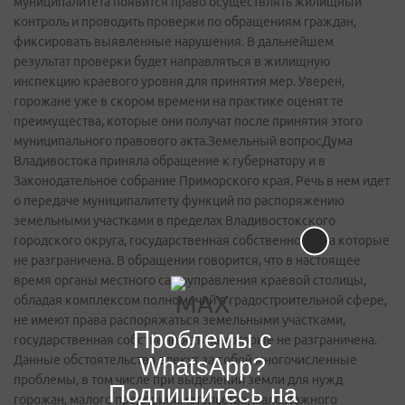
муниципалитета появится право осуществлять жилищный
контроль и проводить проверки по обращениям граждан,
фиксировать выявленные нарушения. В дальнейшем
результат проверки будет направляться в жилищную
инспекцию краевого уровня для принятия мер. Уверен,
горожане уже в скором времени на практике оценят те
преимущества, которые они получат после принятия этого
муниципального правового акта.Земельный вопросДума
Владивостока приняла обращение к губернатору и в
Законодательное собрание Приморского края. Речь в нем идет
о передаче муниципалитету функций по распоряжению
земельными участками в пределах Владивостокского
городского округа, государственная собственность на которые
не разграничена. В обращении говорится, что в настоящее
время органы местного самоуправления краевой столицы,
обладая комплексом полномочий в градостроительной сфере,
не имеют права распоряжаться земельными участками,
Проблемы с
государственная собственность на которые не разграничена.
Данные обстоятельства влекут за собой многочисленные
WhatsApp?
проблемы, в том числе при выделении земли для нужд
Подпишитесь на
горожан, малого предпринимательства, малоэтажного