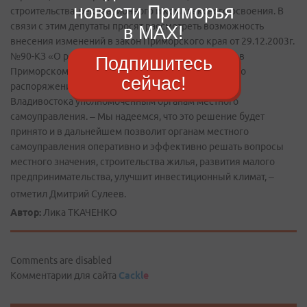
новости Приморья
строительства, рекреационного и комплексного освоения. В
связи с этим депутаты просят рассмотреть возможность
в MAX!
внесения изменений в закон Приморского края от 29.12.2003г.
№90-КЗ «О регулировании земельных отношений в
Подпишитесь
Приморском крае» в части передачи полномочий по
сейчас!
распоряжению земельными участками в границах
Владивостока уполномоченным органам местного
самоуправления. – Мы надеемся, что это решение будет
принято и в дальнейшем позволит органам местного
самоуправления оперативно и эффективно решать вопросы
местного значения, строительства жилья, развития малого
предпринимательства, улучшит инвестиционный климат, –
отметил Дмитрий Сулеев.
Автор:
Лика ТКАЧЕНКО
Comments are disabled
Комментарии для сайта
Cackl
e