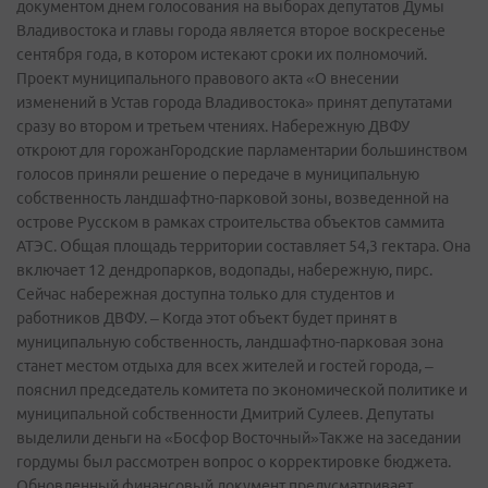
документом днем голосования на выборах депутатов Думы
Владивостока и главы города является второе воскресенье
сентября года, в котором истекают сроки их полномочий.
Проект муниципального правового акта «О внесении
изменений в Устав города Владивостока» принят депутатами
сразу во втором и третьем чтениях. Набережную ДВФУ
откроют для горожанГородские парламентарии большинством
голосов приняли решение о передаче в муниципальную
собственность ландшафтно-парковой зоны, возведенной на
острове Русском в рамках строительства объектов саммита
АТЭС. Общая площадь территории составляет 54,3 гектара. Она
включает 12 дендропарков, водопады, набережную, пирс.
Сейчас набережная доступна только для студентов и
работников ДВФУ. – Когда этот объект будет принят в
муниципальную собственность, ландшафтно-парковая зона
станет местом отдыха для всех жителей и гостей города, –
пояснил председатель комитета по экономической политике и
муниципальной собственности Дмитрий Сулеев. Депутаты
выделили деньги на «Босфор Восточный»Также на заседании
гордумы был рассмотрен вопрос о корректировке бюджета.
Обновленный финансовый документ предусматривает