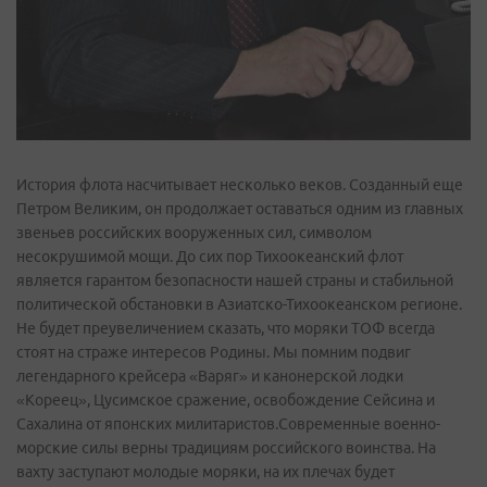
История флота насчитывает несколько веков. Созданный еще
Петром Великим, он продолжает оставаться одним из главных
звеньев российских вооруженных сил, символом
несокрушимой мощи. До сих пор Тихоокеанский флот
является гарантом безопасности нашей страны и стабильной
политической обстановки в Азиатско-Тихоокеанском регионе.
Не будет преувеличением сказать, что моряки ТОФ всегда
стоят на страже интересов Родины. Мы помним подвиг
легендарного крейсера «Варяг» и канонерской лодки
«Кореец», Цусимское сражение, освобождение Сейсина и
Сахалина от японских милитаристов.Современные военно-
морские силы верны традициям российского воинства. На
вахту заступают молодые моряки, на их плечах будет