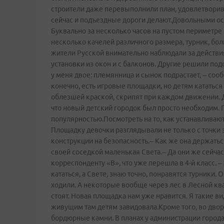
строители даже перевыполнили план, удовлетворив
сейчас и подъездные дороги делают.Довольными ост
Буквально за несколько часов на пустом периметре
несколько качелей различного размера, турник, бол
жители Русской внимательно наблюдали за действ
установки из окон и с балконов. Другие решили под
у меня двое: племянница и сынок подрастает, – сооб
конечно, есть игровые площадки, но детям кататься 
облезшей краской, скрипят при каждом движении. Да
что новый детский городок был просто необходим. 
популярностью.Посмотреть на то, как устанавливаю
Площадку девочки разглядывали не только с точки
конструкции на безопасность.– Как же она держатьс
своей соседкой маленькая Света.– Да они же сейчас
корреспонденту «В», что уже перешла в 4-й класс. – 
кататься, а Свете, знаю точно, понравятся турники.
ходили. А некоторые вообще через лес в Лесной квар
стоят. Новая площадка нам уже нравится. Я такие ви
живущим там детям завидовала.Кроме того, во дво
бордюрные камни. В планах у администрации город