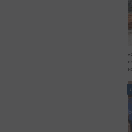
«
в
н
2