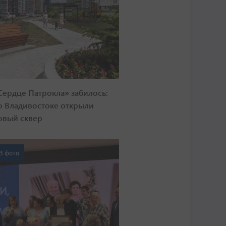
Сердце Патрокла» забилось:
о Владивостоке открыли
овый сквер
3 фото