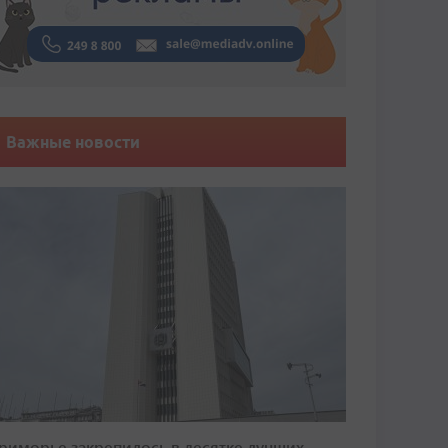
Важные новости
риморье закрепилось в десятке лучших