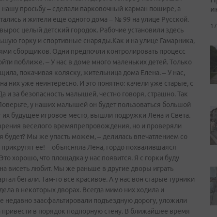
и
 нашу просьбу – сделали парковочный карман пошире, а
ались и жители еще одного дома – № 99 на улице Русской.
17
 вырос целый детский городок. Рабочие установили здесь
ьшую горку и спортивные снаряды.Как и на улице Гамарника,
иями сборщиков. Одни предпочли контролировать процесс
ойти поближе. – У нас в доме много маленьких детей. Только
щила, покачивая коляску, жительница дома Елена. – У нас,
на них уже неинтересно. И это понятно: качели уже старые, с
 и за безопасность малышей, честно говоря, страшно. Так
Поверьте, у наших малышей он будет пользоваться большой
т их будущее игровое место, вышли подружки Лена и Света.
 зрения веселого времяпрепровождения, но и проверяли
я будет? Мы же упасть можем, – делилась впечатлением со
 прикрутят ее! – объясняла Лена, гордо похвалившаяся
Это хорошо, что площадка у нас появится. Я с горки буду
 Она висеть любит. Мы же раньше в другие дворы играть
тал бегали. Там-то все красивое. А у нас вон старые турники
дела в некоторых дворах. Всегда мимо них ходила и
ре недавно заасфальтировали подъездную дорогу, уложили
а привести в порядок подпорную стену. В ближайшее время