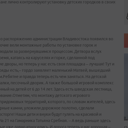
не лично контролируют установку детских городков в своих
по распоряжению администрации Владивостока появился во
бочие вели монтажные работы по установке горок и
людали за развернувшимся процессом. Детвора вслух
ремя, катаясь на каруселях и горке, сделанной под
 дворы, но теперь у нас есть своя площадка – лучшая! Тут и
аряды есть,– гордо заявляет маленький Матвей, вышедший
Ребятне и правда теперь есть чем заняться. На детской
алки, песочный дворик. А также большой игровой комплекс
ный на детей от 6 до 14 лет. Здесь есть шведская лестница,
вание.Отметим, что монтажу детского игрового
ридомовых территорий, которого, по словам жителей, здесь
юрные камни, уложили дорожное полотно, сделали
торге! Наши дети и внуки будут гулять на красивой и
 21 на Гамарника Татьяна Сребная. – А ведь раньше здесь
е уже давно износились. И дорога теперь у нас хорошая –
П