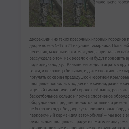
Маленькие горожа
дворахОдин из таких красочных игровых городков 
дворе домов №19 и 21 на улице Гамарника. Пока ра
песочниц, маленькие жители улицы пристально наб
рассуждала о том, как весело они будут проводить в
подводную лодку.– Раньше мы ходили играть в другие
горка, и песочница большая, и даже спортивные сн
погулять со своим прадедушкой Георгием Крыловым.
площадке появились подвесные качели, разные кач
и целый гимнастический городок «Атлант», рассчитан
баскетбольное кольцо и прочее спортивное оборудо
оборудования предшествовал капитальный ремонт п
не было никогда. Во дворе установили новые борд
парковочный карман для автомобилей.– Мы все в вос
безопасной площадке, – радуется жительница дома №
стояли железные и деревянные конструкции, которы