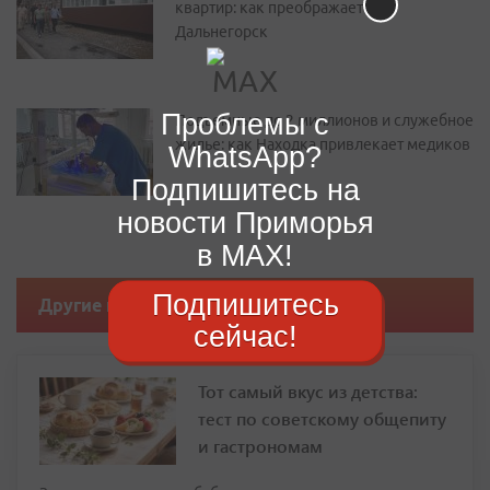
квартир: как преображается
Дальнегорск
Проблемы с
Подъемные до 2 миллионов и служебное
жилье: как Находка привлекает медиков
WhatsApp?
Подпишитесь на
новости Приморья
в MAX!
Подпишитесь
Другие новости
сейчас!
Тот самый вкус из детства:
тест по советскому общепиту
и гастрономам