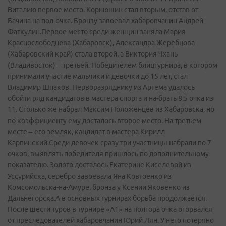
Виталию первое место. Корнюшин стал вторым, отстав от
Бачина на пол-очка. Бронзу завоевал хабаровчанин Андрей
Фаткулин.Первое место среди женщин заняла Мария
Краснослободцева (Хабаровск), Александра Жеребцова
(Хабаровский край) стала второй, а Виктория Чхань
(Владивосток) – третьей. Победителем блицтурнира, в котором
принимали участие мальчики и девочки до 15 лет, стал
Владимир Шпаков. Перворазряднику из Артема удалось
обойти ряд кандидатов в мастера спорта и на-брать 8,5 очка из
11. Столько же набрал Максим Положенцев из Хабаровска, но
по коэффициенту ему досталось второе место. На третьем
месте – его земляк, кандидат в мастера Кирилл
Карпинский.Среди девочек сразу три участницы набрали по 7
очков, выявлять победителя пришлось по дополнительному
показателю. Золото досталось Екатерине Киселевой из
Уссурийска, серебро завоевала Яна Ковтоенко из
Комсомольска-на-Амуре, бронза у Ксении Яковенко из
Дальнегорска.А в основных турнирах борьба продолжается.
После шести туров в турнире «А1» на полтора очка оторвался
от преследователей хабаровчанин Юрий Лян. У него потеряно