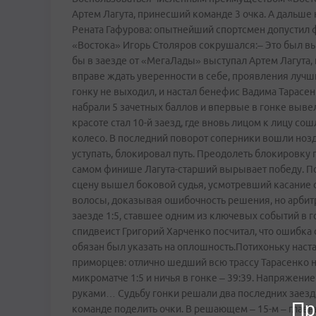
Артем Лагута, принесший команде 3 очка. А дальше
Рената Гафурова: опытнейший спортсмен допустил 
«Востока» Игорь Столяров сокрушался:– Это был в
бы в заезде от «Мега­Лады» выступал Артем Лагута,
вправе ждать уверенности в себе, проявления лучши
гонку не выходил, и настал бенефис Вадима Тарас
набрали 5 зачетных баллов и впервые в гонке выве
красоте стал 10-й заезд, где вновь лицом к лицу со
колесо. В последний поворот соперники вошли нозд
уступать, блокировал путь. Преодолеть блокировку
самом финише Лагута-старший вырывает победу. По
сцену вышел боковой судья, усмотревший касание с
волосы, доказывая ошибочность решения, но арбит
заезде 1:5, ставшее одним из ключевых событий в г
спидвеист Григорий Харченко посчитал, что ошибка
обязан был указать на оплошность.Потихоньку наста
приморцев: отлично шедший всю трассу Тарасенко н
микроматче 1:5 и ничья в гонке – 39:39. Напряжение
руками… Судьбу гонки решали два последних заезда.
Пр
команде поделить очки. В решающем – 15-м – главн