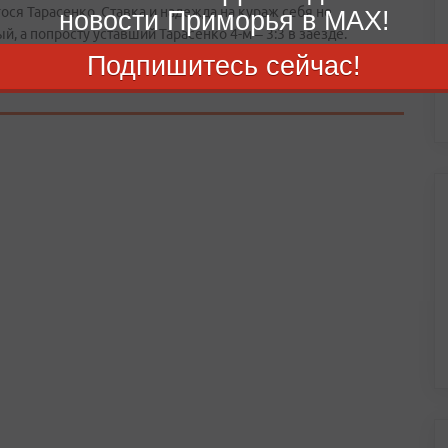
ося Тарасенко. Ставка и надежда на кураж себя не
новости Приморья в MAX!
, а попросту уставший Тарасенко 4-м – 3:3 в заезде.
Подпишитесь сейчас!