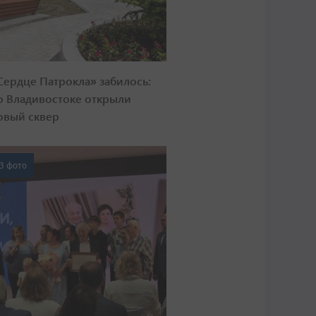
Сердце Патрокла» забилось:
о Владивостоке открыли
овый сквер
3 фото