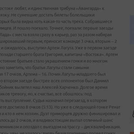
востоке любят, и единственная трибуна «Авангарда» к
вязку. Не сумевшие достать билеты болельщики
орых была видна хоть какая-то часть трека. Собравшиеся
мцев. И пошло-­поехало. Точнее, поехали: первые заезды
а» с места взяла сразу в карьер, раз за разом набирая
шировавший первым, приносит команде 3 очка, вторым – 2
как и ожидалось, выступил Артем Лагута. Уже в первом заезде
позади старшего брата Григория, капитана «Востока». Артем
востояние братьев стало украшением гонки и во многом
но заметить, что братья Лагуты стали самыми
ия 17 очков, Артема – 16. Почин Лагуты-­младшего был
во втором заезде быстрее всех оппонентов был Даниил
тбойник вылетел наш Алексей Харченко. Долгое время
ов тревогу, но, к счастью, все обошлось: под
ь выступление. Судья назначил перезаезд, в котором
ете достигло 8 очков (5:13). Но уже в следующей гонке Ренат
м и кто в нем хозяин. Дуэт приморцев дружно финишировал и
илось до 2 очков, и владивостокцам выпал отличный шанс
лемником и опоздал с выездом на трассу – дисквалификация.
у», увы, не удалось: вновь безукоризненно провел гонку