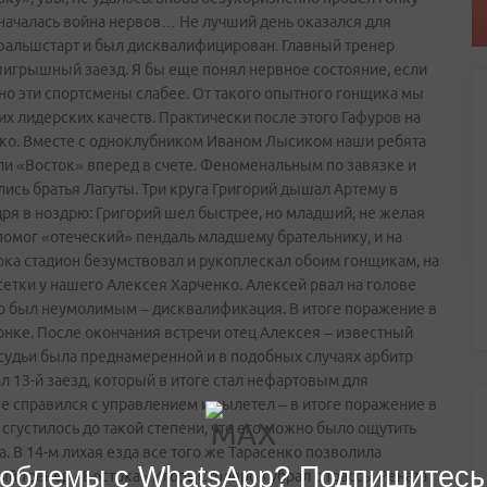
 началась война нервов… Не лучший день оказался для
фальшстарт и был дисквалифицирован. Главный тренер
ыигрышный заезд. Я бы еще понял нервное состояние, если
 но эти спортсмены слабее. От такого опытного гонщика мы
х лидерских качеств. Практически после этого Гафуров на
енко. Вместе с одноклубником Иваном Лысиком наши ребята
ли «Восток» вперед в счете. Феноменальным по завязке и
шлись братья Лагуты. Три круга Григорий дышал Артему в
ря в ноздрю: Григорий шел быстрее, но младший, не желая
 помог «отеческий» пендаль младшему брательнику, и на
ка стадион безумствовал и рукоплескал обоим гонщикам, на
етки у нашего Алексея Харченко. Алексей рвал на голове
р был неумолимым – дисквалификация. В итоге поражение в
онке. После окончания встречи отец Алексея – известный
 судьи была преднамеренной и в подобных случаях арбитр
л 13-й заезд, который в итоге стал нефартовым для
е справился с управлением и вылетел – в итоге поражение в
 сгустилось до такой степени, что его можно было ощутить
 В 14-м лихая езда все того же Тарасенко позволила
облемы с WhatsApp? Подпишитесь
ый тренер «Востока» Игорь Столяров убрал с трассы Рената