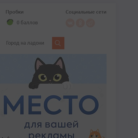
Пробки
Социальные сети
0 баллов
Город на ладони