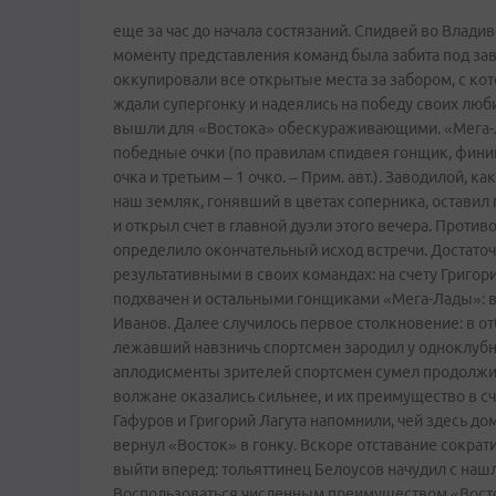
еще за час до начала состязаний. Спидвей во Влади
моменту представления команд была забита под за
оккупировали все открытые места за забором, с кот
ждали супергонку и надеялись на победу своих люби
вышли для «Востока» обескураживающими. «Мега­-Лад
победные очки (по правилам спидвея гонщик, фини
очка и третьим – 1 очко. – Прим. авт.). Заводилой, 
наш земляк, гонявший в цветах соперника, оставил 
и открыл счет в главной дуэли этого вечера. Проти
определило окончательный исход встречи. Достаточ
результативными в своих командах: на счету Григор
подхвачен и остальными гонщиками «Мега­-Лады»: 
Иванов. Далее случилось первое столкновение: в о
лежавший навзничь спортсмен зародил у одноклубник
аплодисменты зрителей спортсмен сумел продолжит
волжане оказались сильнее, и их преимущество в сч
Гафуров и Григорий Лагута напомнили, чей здесь до
вернул «Восток» в гонку. Вскоре отставание сократ
выйти вперед: тольяттинец Белоусов начудил с наш
Воспользоваться численным преимуществом «Восток