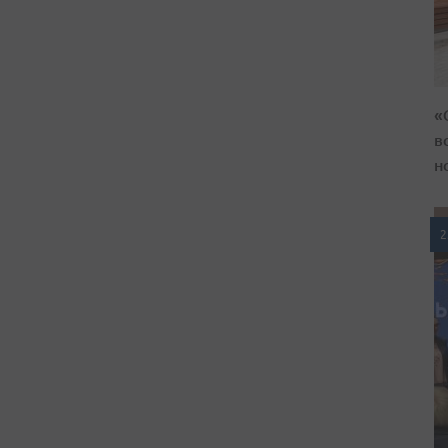
«
в
н
2