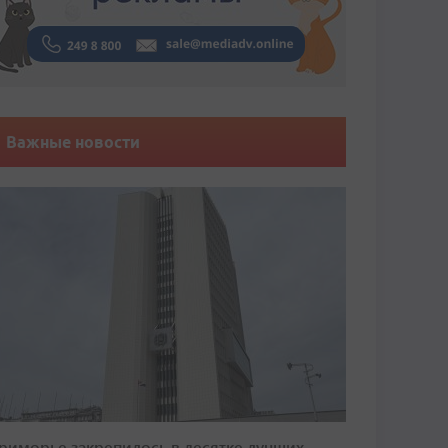
Важные новости
риморье закрепилось в десятке лучших