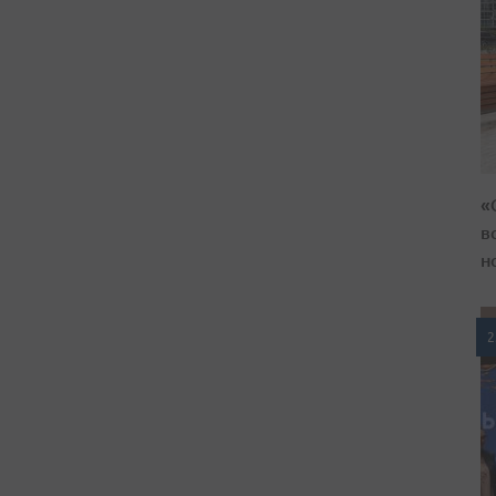
«
в
н
2