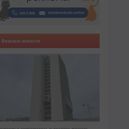
Важные новости
риморье закрепилось в десятке лучших