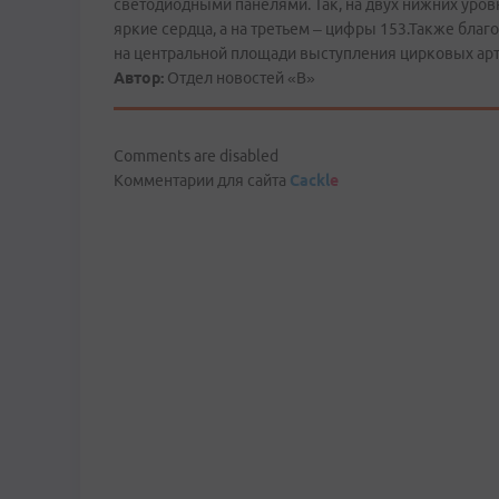
светодиодными панелями. Так, на двух нижних уров
яркие сердца, а на третьем – цифры 153.Также бл
на центральной площади выступления цирковых а
Автор:
Отдел новостей «В»
Comments are disabled
Комментарии для сайта
Cackl
e