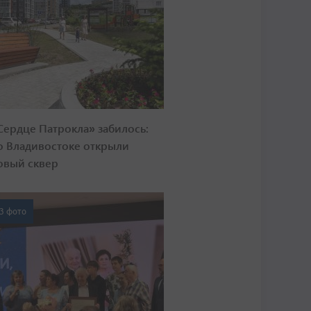
Сердце Патрокла» забилось:
о Владивостоке открыли
овый сквер
3 фото