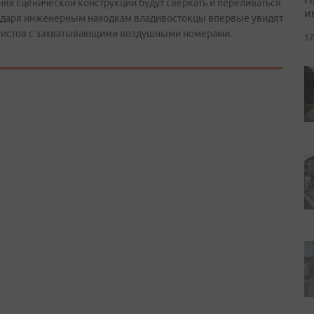
нях сценической конструкции будут сверкать и переливаться
и
агодаря инженерным находкам владивостокцы впервые увидят
ртистов с захватывающими воздушными номерами.
17