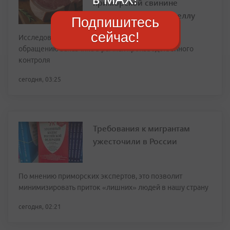
приморской свинине
обнаружили сальмонеллу
Подпишитесь
сейчас!
Исследования свиного окорока проведены по
обращению заказчика в рамках производственного
контроля
сегодня, 03:25
Требования к мигрантам
ужесточили в России
По мнению приморских экспертов, это позволит
минимизировать приток «лишних» людей в нашу страну
сегодня, 02:21