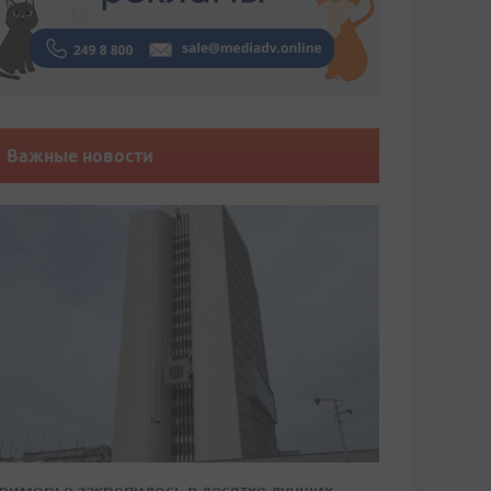
Важные новости
риморье закрепилось в десятке лучших