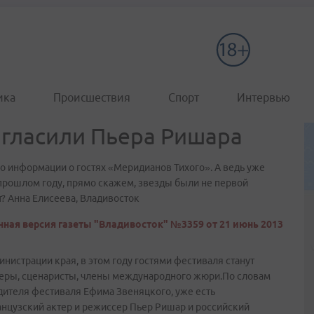
ика
Происшествия
Спорт
Интервью
гласили Пьера Ришара
о информации о гостях «Меридианов Тихого». А ведь уже
В прошлом году, прямо скажем, звезды были не первой
т? Анна Елисеева, Владивосток
ная версия газеты "Владивосток" №3359 от 21 июнь 2013
инистрации края, в этом году гостями фестиваля станут
серы, сценаристы, члены международного жюри.По словам
дителя фестиваля Ефима Звеняцкого, уже есть
ранцузский актер и режиссер Пьер Ришар и российский