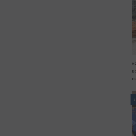
«
в
н
2