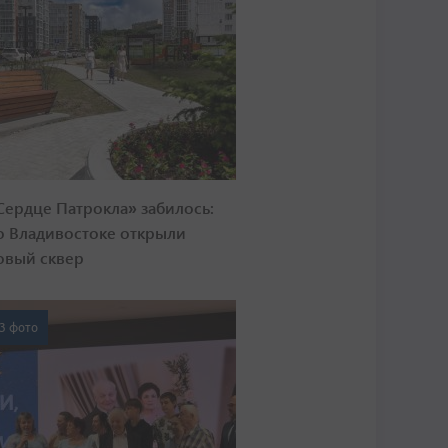
Сердце Патрокла» забилось:
о Владивостоке открыли
овый сквер
3 фото