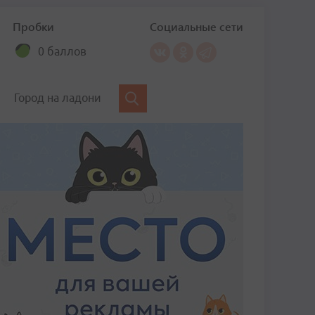
Пробки
Социальные сети
0 баллов
Город на ладони