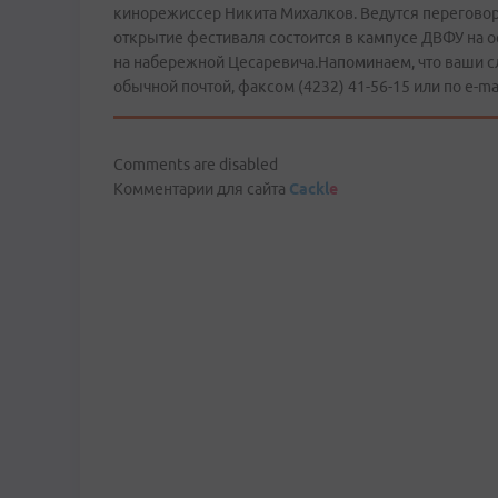
кинорежиссер Никита Михалков. Ведутся переговор
открытие фестиваля состоится в кампусе ДВФУ на 
на набережной Цесаревича.Напоминаем, что ваши сл
обычной почтой, факсом (4232) 41-56-15 или по е-ma
Comments are disabled
Комментарии для сайта
Cackl
e