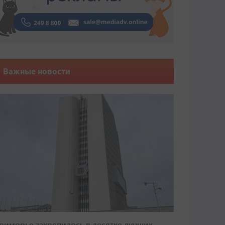
Важные новости
риморье закрепилось в десятке лучших