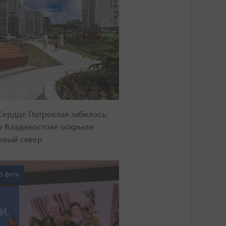
Сердце Патрокла» забилось:
о Владивостоке открыли
овый сквер
3 фото