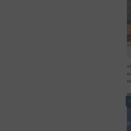
«
в
н
2