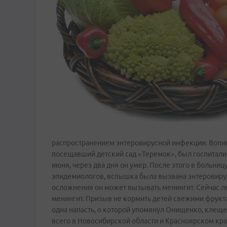
распространением энтеровирусной инфекции. Вопию
посещавший детский сад «Теремок», был госпитали
июня, через два дня он умер. После этого в больниц
эпидемиологов, вспышка была вызвана энтеровирус
осложнения он может вызывать менингит. Сейчас ле
менингит. Призыв не кормить детей свежими фрукт
одна напасть, о которой упомянул Онищенко, клеще
всего в Новосибирской области и Красноярском кра