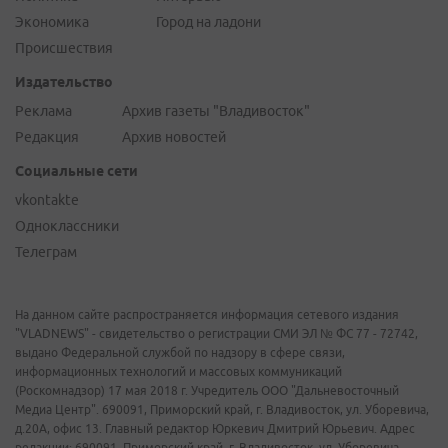
Экономика
Город на ладони
Происшествия
Издательство
Реклама
Архив газеты "Владивосток"
Редакция
Архив новостей
Социальные сети
vkontakte
Одноклассники
Телеграм
На данном сайте распространяется информация сетевого издания
"VLADNEWS" - свидетельство о регистрации СМИ ЭЛ № ФС 77 - 72742,
выдано Федеральной службой по надзору в сфере связи,
информационных технологий и массовых коммуникаций
(Роскомнадзор) 17 мая 2018 г. Учредитель ООО "Дальневосточный
Медиа Центр". 690091, Приморский край, г. Владивосток, ул. Уборевича,
д.20А, офис 13. Главный редактор Юркевич Дмитрий Юрьевич. Адрес
редакции: 690091, Приморский край, г. Владивосток, ул. Уборевича,