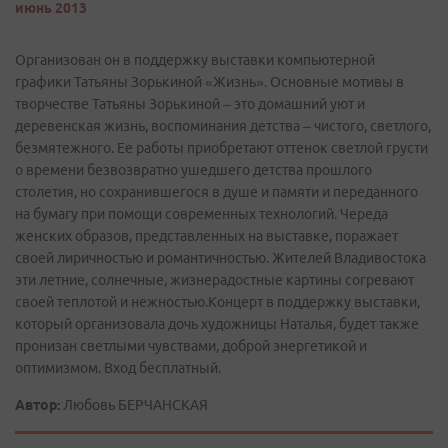
июнь 2013
Организован он в поддержку выставки компьютерной
графики Татьяны Зорькиной «Жизнь». Основные мотивы в
творчестве Татьяны Зорькиной – это домашний уют и
деревенская жизнь, воспоминания детства – чистого, светлого,
безмятежного. Ее работы приобретают оттенок светлой грусти
о времени безвозвратно ушедшего детства прошлого
столетия, но сохранившегося в душе и памяти и переданного
на бумагу при помощи современных технологий. Череда
женских образов, представленных на выставке, поражает
своей лиричностью и романтичностью. Жителей Владивостока
эти летние, солнечные, жизнерадостные картины согревают
своей теплотой и нежностью.Концерт в поддержку выставки,
который организовала дочь художницы Наталья, будет также
пронизан светлыми чувствами, доброй энергетикой и
оптимизмом. Вход бесплатный.
Автор:
Любовь БЕРЧАНСКАЯ