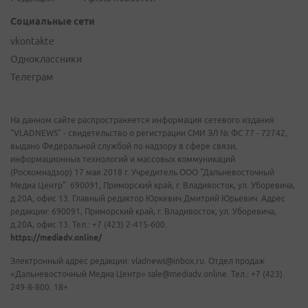
Социальные сети
vkontakte
Одноклассники
Телеграм
На данном сайте распространяется информация сетевого издания
"VLADNEWS" - свидетельство о регистрации СМИ ЭЛ № ФС 77 - 72742,
выдано Федеральной службой по надзору в сфере связи,
информационных технологий и массовых коммуникаций
(Роскомнадзор) 17 мая 2018 г. Учредитель ООО "Дальневосточный
Медиа Центр". 690091, Приморский край, г. Владивосток, ул. Уборевича,
д.20А, офис 13. Главный редактор Юркевич Дмитрий Юрьевич. Адрес
редакции: 690091, Приморский край, г. Владивосток, ул. Уборевича,
д.20А, офис 13. Тел.: +7 (423) 2-415-600.
https://mediadv.online/
Электронный адрес редакции: vladnews@inbox.ru. Отдел продаж
«Дальневосточный Медиа Центр» sale@mediadv.online. Тел.: +7 (423)
249-8-800. 18+