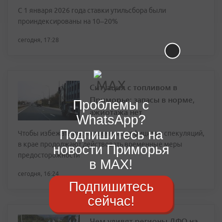
С 1 января 2026 года ставки утильсбора были
проиндексированы на 10–20%
сегодня, 17:28
Ситуация с топливом в
Приморье: запасы в норме,
Проблемы с
ажиотажа нет
WhatsApp?
Подпишитесь на
Чтобы избежать искусственного дефицита и спекуляций,
в крае продолжают действовать временные меры
новости Приморья
предосторожности
в MAX!
сегодня, 16:24
Подпишитесь
сейчас!
Чем удивят регионы ДФО на