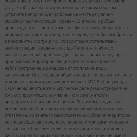
обязательствами, но и норовят поднять тарифы на оказание
услуг. Чтобы разобраться, кто виноват и каким образом
устранять непорядки, в проблемные места регулярно
выезжает администрация города.– Санитарные рейды
происходят у нас систематически. Мы меняем районы и раз в
неделю выезжаем по конкретным адресам, чтобы разобраться
в конфликтных ситуациях, – говорит заместитель главы
администрации города Александр Патрин. – Наиболее
распространенная проблема для города – невывоз мусора с
придомовых территорий. Чаще всего от этого страдают
неблагоустроенные дома, где нет отопления, воды,
канализации. На сегодняшний день решать вопросы по вывозу
отходов от таких «трудных» домов будет МУПВ «Спецзавод».
Свою нерадивость в этом «грязном» деле демонстрируют не
только управляющие компании, но и сами жители и
предприниматели краевого центра. Так, жильцы одного из
домов на улице Снеговой от услуг управляющих компаний
отказались. Но заняться самостоятельной уборкой территории
не спешат.Еще одну трудность представители администрации
связывают с большим количеством строительных отходов.
Зачастую подрядчики и владельцы торговых точек не имеют