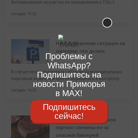
бетонирование на участке по направлению к ТЭЦ-1
сегодня, 15:22
Непредвиденная ситуация на
парковке: что делать
Проблемы с
WhatsApp?
В случае непредвиденных ситуаций на муниципальных
Подпишитесь на
парковках водителей просят обращаться в кол-центр
новости Приморья
сегодня, 14:25
в MAX!
Подпишитесь
сейчас!
В Приморье забраковали
партию свинины из-за
опасных бактерий