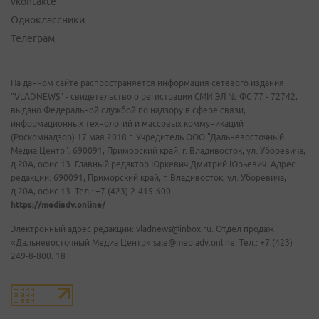
vkontakte
Одноклассники
Телеграм
На данном сайте распространяется информация сетевого издания
"VLADNEWS" - свидетельство о регистрации СМИ ЭЛ № ФС 77 - 72742,
выдано Федеральной службой по надзору в сфере связи,
информационных технологий и массовых коммуникаций
(Роскомнадзор) 17 мая 2018 г. Учредитель ООО "Дальневосточный
Медиа Центр". 690091, Приморский край, г. Владивосток, ул. Уборевича,
д.20А, офис 13. Главный редактор Юркевич Дмитрий Юрьевич. Адрес
редакции: 690091, Приморский край, г. Владивосток, ул. Уборевича,
д.20А, офис 13. Тел.: +7 (423) 2-415-600.
https://mediadv.online/
Электронный адрес редакции: vladnews@inbox.ru. Отдел продаж
«Дальневосточный Медиа Центр» sale@mediadv.online. Тел.: +7 (423)
249-8-800. 18+