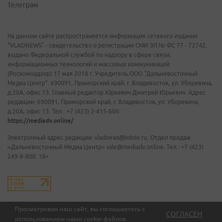
Телеграм
На данном сайте распространяется информация сетевого издания
"VLADNEWS" - свидетельство о регистрации СМИ ЭЛ № ФС 77 - 72742,
выдано Федеральной службой по надзору в сфере связи,
информационных технологий и массовых коммуникаций
(Роскомнадзор) 17 мая 2018 г. Учредитель ООО "Дальневосточный
Медиа Центр". 690091, Приморский край, г. Владивосток, ул. Уборевича,
д.20А, офис 13. Главный редактор Юркевич Дмитрий Юрьевич. Адрес
редакции: 690091, Приморский край, г. Владивосток, ул. Уборевича,
д.20А, офис 13. Тел.: +7 (423) 2-415-600.
https://mediadv.online/
Электронный адрес редакции: vladnews@inbox.ru. Отдел продаж
«Дальневосточный Медиа Центр» sale@mediadv.online. Тел.: +7 (423)
249-8-800. 18+
Просматривая наш сайт, вы соглашаетесь с
СОГЛАСЕН
использованием нами
cookie-файлов
.