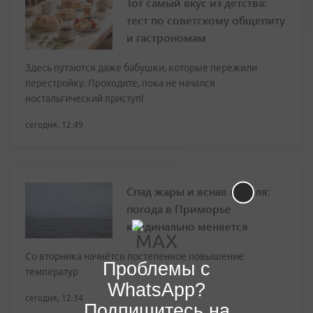
Тот самый вкус из детства:
тест по советскому общепиту
и гастрономам
Здесь путаются даже бабушки, которые пережили
перестройку. Проходите, пока не начался
ностальгический приступ!
сегодня, 12:49
Спад жары и ясная неделя:
погода в Приморье
кардинально меняется
Со вторника начнётся постепенное повышение
Проблемы с
температур
WhatsApp?
сегодня, 12:34
Подпишитесь на