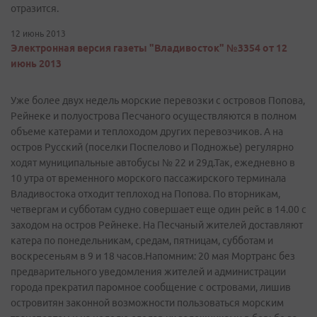
отразится.
12 июнь 2013
Электронная версия газеты "Владивосток" №3354 от 12
июнь 2013
Уже более двух недель морские перевозки с островов Попова,
Рейнеке и полуострова Песчаного осуществляются в полном
объеме катерами и теплоходом других перевозчиков. А на
остров Русский (поселки Поспелово и Подножье) регулярно
ходят муниципальные автобусы № 22 и 29д.Так, ежедневно в
10 утра от временного морского пассажирского терминала
Владивостока отходит теплоход на Попова. По вторникам,
четвергам и субботам судно совершает еще один рейс в 14.00 с
заходом на остров Рейнеке. На Песчаный жителей доставляют
катера по понедельникам, средам, пятницам, субботам и
воскресеньям в 9 и 18 часов.Напомним: 20 мая Мортранс без
предварительного уведомления жителей и администрации
города прекратил паромное сообщение с островами, лишив
островитян законной возможности пользоваться морским