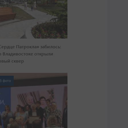
Сердце Патрокла» забилось:
о Владивостоке открыли
овый сквер
3 фото