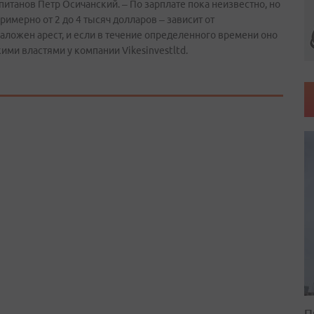
итанов Петр Осичанский. – По зарплате пока неизвестно, но
примерно от 2 до 4 тысяч долларов – зависит от
аложен арест, и если в течение определенного времени оно
ими властями у компании Vikesinvestltd.
П