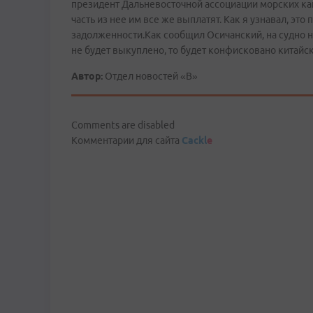
президент Дальневосточной ассоциации морских кап
часть из нее им все же выплатят. Как я узнавал, это 
задолженности.Как сообщил Осичанский, на судно н
не будет выкуплено, то будет конфисковано китайск
Автор:
Отдел новостей «В»
Comments are disabled
Комментарии для сайта
Cackl
e