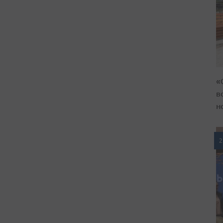
«
в
н
2