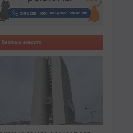
Важные новости
риморье закрепилось в десятке лучших