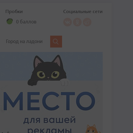
Пробки
Социальные сети
0 баллов
Город на ладони