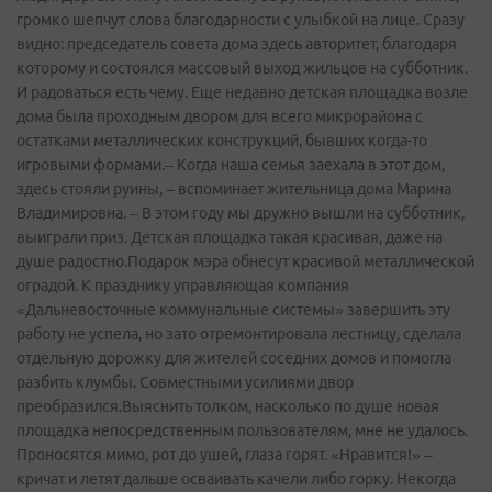
громко шепчут слова благодарности с улыбкой на лице. Сразу
видно: председатель совета дома здесь авторитет, благодаря
которому и состоялся массовый выход жильцов на субботник.
И радоваться есть чему. Еще недавно детская площадка возле
дома была проходным двором для всего микрорайона с
остатками металлических конструкций, бывших когда-то
игровыми формами.– Когда наша семья заехала в этот дом,
здесь стояли руины, – вспоминает жительница дома Марина
Владимировна. – В этом году мы дружно вышли на субботник,
выиграли приз. Детская площадка такая красивая, даже на
душе радостно.Подарок мэра обнесут красивой металлической
оградой. К празднику управляющая компания
«Дальневосточные коммунальные системы» завершить эту
работу не успела, но зато отремонтировала лестницу, сделала
отдельную дорожку для жителей соседних домов и помогла
разбить клумбы. Совместными усилиями двор
преобразился.Выяснить толком, насколько по душе новая
площадка непосредственным пользователям, мне не удалось.
Проносятся мимо, рот до ушей, глаза горят. «Нравится!» –
кричат и летят дальше осваивать качели либо горку. Некогда