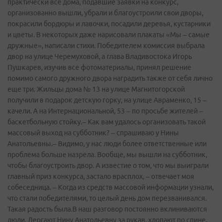
практически все дома, подавшие заявки на конкурс,
организованно вышли, убрали и благоустроили свои дворы,
покрасили бордюры и лавочки, посадили деревья, кустарники
и цветы. В некоторых даже нарисовали плакаты «Мы – самые
дружные», написали стихи. Победителем комиссия выбрала
двор на улице Черемуховой, а глава Владивостока Игорь
Пушкарев, изучив все фотоматериалы, принял решение
помимо самого дружного двора наградить также от себя лично
еще три. Жильцы дома № 13 на улице Магнитогорской
получили в подарок детскую горку, на улице Авраменко, 15 –
качели. А на Интернациональной, 53 – по просьбе жителей –
баскетбольную стойку.– Как вам удалось организовать такой
массовый выход на субботник? – спрашиваю у Нины
Анатольевны.– Видимо, у нас люди более ответственные или
проблема больше назрела. Вообще, мы вышли на субботник,
чтобы благоустроить двор. А известие о том, что мы выиграли
главный приз конкурса, застало врасплох, – отвечает моя
собеседница. – Когда из средств массовой информации узнали,
что стали победителями, то целый день дом перезванивался.
Такая радость была.В наш разговор постоянно вклиниваются
люди. Дергают Нину Анатольевну за рукав, хлопают по спине,