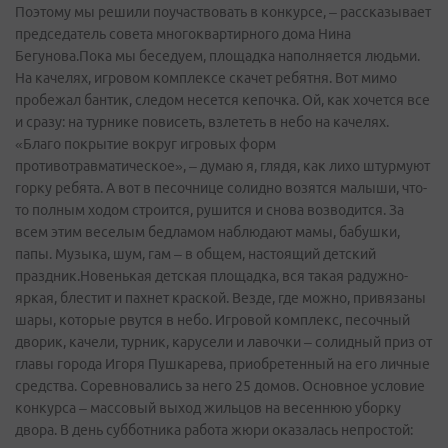
Поэтому мы решили поучаствовать в конкурсе, – рассказывает
председатель совета многоквартирного дома Нина
Бегунова.Пока мы беседуем, площадка наполняется людьми.
На качелях, игровом комплексе скачет ребятня. Вот мимо
пробежал бантик, следом несется кепочка. Ой, как хочется все
и сразу: на турнике повисеть, взлететь в небо на качелях.
«Благо покрытие вокруг игровых форм
противотравматическое», – думаю я, глядя, как лихо штурмуют
горку ребята. А вот в песочнице солидно возятся малыши, что-
то полным ходом строится, рушится и снова возводится. За
всем этим веселым бедламом наблюдают мамы, бабушки,
папы. Музыка, шум, гам – в общем, настоящий детский
праздник.Новенькая детская площадка, вся такая радужно-
яркая, блестит и пахнет краской. Везде, где можно, привязаны
шары, которые рвутся в небо. Игровой комплекс, песочный
дворик, качели, турник, карусели и лавочки – солидный приз от
главы города Игоря Пушкарева, приобретенный на его личные
средства. Соревновались за него 25 домов. Основное условие
конкурса – массовый выход жильцов на весеннюю уборку
двора. В день субботника работа жюри оказалась непростой: