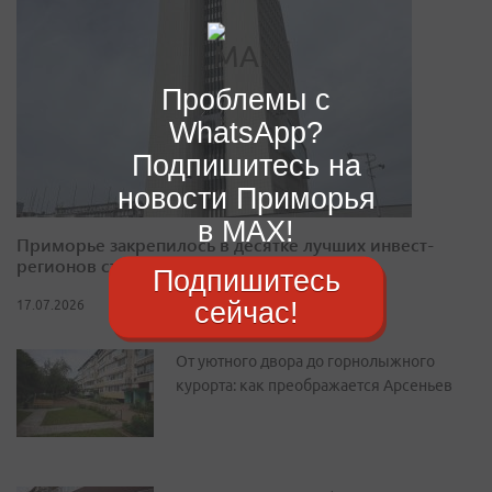
Проблемы с
WhatsApp?
Подпишитесь на
новости Приморья
в MAX!
Приморье закрепилось в десятке лучших инвест-
регионов страны
Подпишитесь
сейчас!
17.07.2026
От уютного двора до горнолыжного
курорта: как преображается Арсеньев