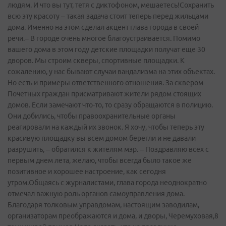
людям. И что вы тут, тетя с диктофоном, мешаетесь!Сохранить
всю эту красоту – такая задача стоит теперь перед жильцами
дома. Именно на этом сделал акцент глава города в своей
речи.– В городе очень многое благоустраивается. Помимо
вашего дома в этом году детские площадки получат еще 30
дворов. Мы строим скверы, спортивные площадки. К
сожалению, у нас бывают случаи вандализма на этих объектах.
Но есть и примеры ответственного отношения. За сквером
Почетных граждан присматривают жители рядом стоящих
домов. Если замечают что-то, то сразу обращаются в полицию.
Они добились, чтобы правоохранительные органы
реагировали на каждый их звонок. Я хочу, чтобы теперь эту
красивую площадку вы всем домом берегли и не давали
разрушить, – обратился к жителям мэр. – Поздравляю всех с
первым днем лета, желаю, чтобы всегда было такое же
позитивное и хорошее настроение, как сегодня
утром.Общаясь с журналистами, глава города неоднократно
отмечал важную роль органов самоуправления дома.
Благодаря толковым управдомам, настоящим заводилам,
организаторам преображаются и дома, и дворы, Черемуховая,8