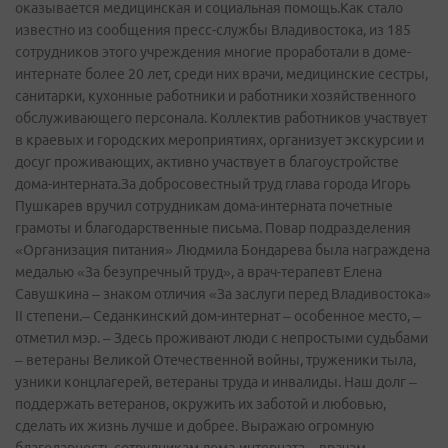
оказывается медицинская и социальная помощь.Как стало
известно из сообщения пресс-­службы Владивостока, из 185
сотрудников этого учреждения многие проработали в доме-
интернате более 20 лет, среди них врачи, медицинские сестры,
санитарки, кухонные работники и работники хозяйственного
обслуживающего персонала. Коллектив работников участвует
в краевых и городских мероприятиях, организует экскурсии и
досуг проживающих, активно участвует в благоустройстве
дома-интерната.За добросовестный труд глава города Игорь
Пушкарев вручил сотрудникам дома-интерната почетные
грамоты и благодарственные письма. Повар подразделения
«Организация питания» Людмила Бондарева была награждена
медалью «За безупречный труд», а врач-терапевт Елена
Савушкина – знаком отличия «За заслуги перед Владивостока»
II степени.– Седанкинский дом-­интернат – особенное место, –
отметил мэр. – Здесь проживают люди с непростыми судьбами
– ветераны Великой Отечественной войны, труженики тыла,
узники концлагерей, ветераны труда и инвалиды. Наш долг –
поддержать ветеранов, окружить их заботой и любовью,
сделать их жизнь лучше и добрее. Выражаю огромную