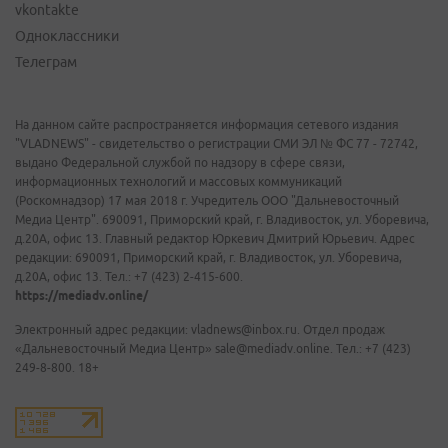
vkontakte
Одноклассники
Телеграм
На данном сайте распространяется информация сетевого издания
"VLADNEWS" - свидетельство о регистрации СМИ ЭЛ № ФС 77 - 72742,
выдано Федеральной службой по надзору в сфере связи,
информационных технологий и массовых коммуникаций
(Роскомнадзор) 17 мая 2018 г. Учредитель ООО "Дальневосточный
Медиа Центр". 690091, Приморский край, г. Владивосток, ул. Уборевича,
д.20А, офис 13. Главный редактор Юркевич Дмитрий Юрьевич. Адрес
редакции: 690091, Приморский край, г. Владивосток, ул. Уборевича,
д.20А, офис 13. Тел.: +7 (423) 2-415-600.
https://mediadv.online/
Электронный адрес редакции: vladnews@inbox.ru. Отдел продаж
«Дальневосточный Медиа Центр» sale@mediadv.online. Тел.: +7 (423)
249-8-800. 18+