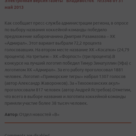
Электронная версия газеты "Владивосток" №3348 от 31
май 2013
Как сообщает пресс-­служба администрации региона, в опросе
по выбору названия хоккейной команды победило
предложение хабаровчанина Дмитрия Разамазова – ХК
«Адмирал». Этот вариант выбрали 72,2 процента
голосовавших. На втором месте название ХК «Косатки» (24,79
процента). На третьем – ХК «Форпост» (три процента).В
конкурсе на лучший логотип победил Тимур Зинатуллин (Уфа) с
логотипом ХК «Адмирал». За его работу проголосовал 1881
человек. Логотип «Приморские тигры» набрал 1307 голосов
(автор Александр Жаворонков). За «Тихоокеанских акул»
проголосовали 817 человек (автор Андрей Ястребов).Отметим,
что всего в выборе названия и логотипа хоккейной команды
приняли участие более 38 тысяч человек.
Автор:
Отдел новостей «В»
Comments are disabled