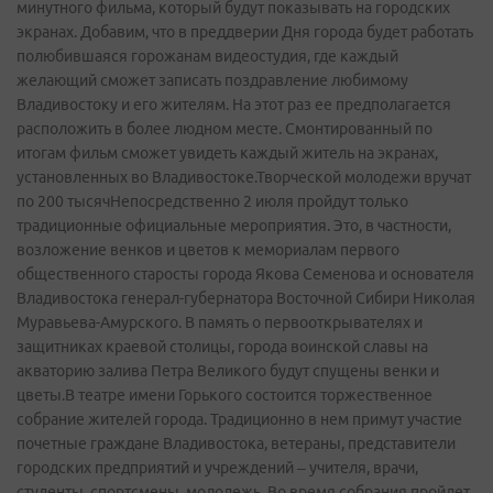
минутного фильма, который будут показывать на городских
экранах. Добавим, что в преддверии Дня города будет работать
полюбившаяся горожанам видеостудия, где каждый
желающий сможет записать поздравление любимому
Владивостоку и его жителям. На этот раз ее предполагается
расположить в более людном месте. Смонтированный по
итогам фильм сможет увидеть каждый житель на экранах,
установленных во Владивостоке.Творческой молодежи вручат
по 200 тысячНепосредственно 2 июля пройдут только
традиционные официальные мероприятия. Это, в частности,
возложение венков и цветов к мемориалам первого
общественного старосты города Якова Семенова и основателя
Владивостока генерал­-губернатора Восточной Сибири Николая
Муравьева-Амурского. В память о первооткрывателях и
защитниках краевой столицы, города воинской славы на
акваторию залива Петра Великого будут спущены венки и
цветы.В театре имени Горького состоится торжественное
собрание жителей города. Традиционно в нем примут участие
почетные граждане Владивостока, ветераны, представители
городских предприятий и учреждений – учителя, врачи,
студенты, спортсмены, молодежь. Во время собрания пройдет