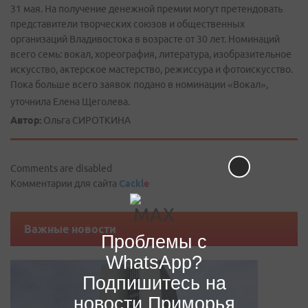
31 мая. На получение денежной премии могут претендовать
представители творческих союзов и общественных
организаций Владивостока в возрасте от 30 лет. Номинаций
всего семь: вокал, хореография, литература, изобразительное
искусство, актерское мастерство, режиссура и фотоискусство.
Пока больше всего заявок подано в номинации «Вокал»,
уточнила Елена Щеголева.
Автор:
Ольга СИРОТКИНА
Comments are disabled
Комментарии для сайта
Cackl
e
Важные новости
Проблемы с
WhatsApp?
Подпишитесь на
новости Приморья