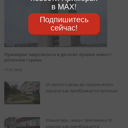
в MAX!
Подпишитесь
сейчас!
Приморье закрепилось в десятке лучших инвест-
регионов страны
17.07.2026
От уютного двора до горнолыжного
курорта: как преображается Арсеньев
Новый парк, сквер с фонтаном и 50
квартир: как преображается