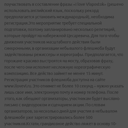
поучаствовать в составлении фразы «I love Vlapostok» (решено
использовать английский язык, поскольку рекорд
предполагается установить международный), необходима
регистрация.Это мероприятие требует специальной
подготовки, поэтому запланировано несколько репетиций,
которые пройдут на набережной Цесаревича. Для того чтобы
движения участников масштабного действия были
синхронными, в организации небывалого флешмоба будут
задействованы режиссеры и хореографы. Предполагается, что
горожане красиво выстроятся на мосту, образовав фразу,
после чего они исполнят несложную хореографическую
композицию. Все действо займет не менее 15 минут.
Регистрация участников флешмоба доступна на сайте
www.ilovevl.ru. Это отнимет не более 10 секунд – нужно указать
лишь свое имя, электронную почту и номер телефона. После
этого, как обещают организаторы, участникам будет выслано
письмо с видеоуроком и сценарием акции. По словам
организаторов, за несколько дней для участия в небывалом
флешмобе уже зарегистрировались более 500
участников.Кстати, грандиозное действо ляжет в основу 10-