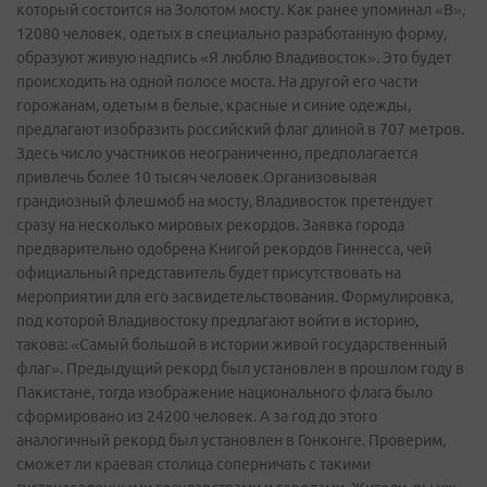
который состоится на Золотом мосту. Как ранее упоминал «В»,
12080 человек, одетых в специально разработанную форму,
образуют живую надпись «Я люблю Владивосток». Это будет
происходить на одной полосе моста. На другой его части
горожанам, одетым в белые, красные и синие одежды,
предлагают изобразить российский флаг длиной в 707 метров.
Здесь число участников неограниченно, предполагается
привлечь более 10 тысяч человек.Организовывая
грандиозный флешмоб на мосту, Владивосток претендует
сразу на несколько мировых рекордов. Заявка города
предварительно одобрена Книгой рекордов Гиннесса, чей
официальный представитель будет присутствовать на
мероприятии для его засвидетельствования. Формулировка,
под которой Владивостоку предлагают войти в историю,
такова: «Самый большой в истории живой государственный
флаг». Предыдущий рекорд был установлен в прошлом году в
Пакистане, тогда изображение национального флага было
сформировано из 24200 человек. А за год до этого
аналогичный рекорд был установлен в Гонконге. Проверим,
сможет ли краевая столица соперничать с такими