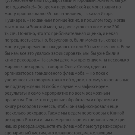
густонаселенными государствами и городами. Жители, вы уж
не подкачайте!– Во время первомайской демонстрации по
мосту прошло около 35 тысяч человек, – сказал Игорь
Пушкарев. – По данным полицейских, в прошлом году, когда
мы открыли Золотой мост, за двое суток его посетили 200
тысяч. Понятно, что это приблизительная оценка, и некая
погрешность есть. Но, безусловно, были моменты, когда на
мосту одновременно находилось около 50 тысяч человек. Если
бы нам все это удалось зафиксировать, мы бы уже были в
книге рекордов.– На самом деле мы претендуем на несколько
мировых рекордов, – говорит Ольга Селех, один из
организаторов грандиозного флешмоба. – Но пока с
уверенностью говорим только об одном, потому что остальные
не подтверждены. В любом случае мы зафиксируем
результаты и само мероприятие по всем возможным
правилам. После этого данные обработаем и обратимся в
Книгу рекордов Гиннесса, чтобы они зафиксировали еще
несколько рекордов. Также мы ведем переговоры с Книгой
рекордов России и там намерены зарегистрировать еще три
наших рекорда.Осуществить флешмоб помогут режиссеры и
сценаристыОтметим, что владивостокцам, желающим