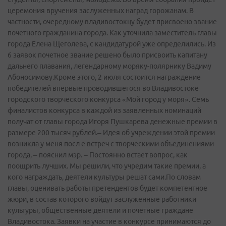
церемония вручения заслуженных наград горожанам. В
частности, очередному владивостокцу будет присвоено звание
почетного гражданина города. Как уточнила заместитель главы
города Елена Щеголева, с кандидатурой уже определились. Из
6 заявок почетное звание решено было присвоить капитану
дальнего плавания, легендарному моряку-полярнику Вадиму
Абоносимову.Кроме этого, 2 июля состоится награждение
победителей впервые проводившегося во Владивостоке
городского творческого конкурса «Мой город у моря». Семь
финалистов конкурса в каждой из заявленных номинаций
получат от главы города Игоря Пушкарева денежные премии в
размере 200 тысяч рублей.– Идея об учреждении этой премии
возникла у меня посл е встреч с творческими объединениями
города, – пояснил мэр. – Постоянно встает вопрос, как
поощрить лучших. Мы решили, что учредим такие премии, а
кого награждать, деятели культуры решат сами.По словам
главы, оценивать работы претендентов будет компетентное
жюри, в состав которого войдут заслуженные работники
культуры, общественные деятели и почетные граждане
Владивостока. Заявки на участие в конкурсе принимаются до