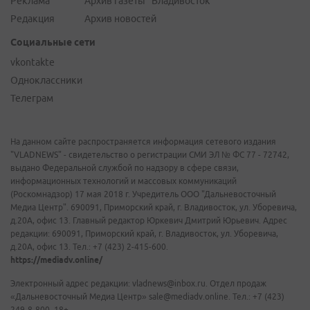
Реклама
Архив газеты "Владивосток"
Редакция
Архив новостей
Социальные сети
vkontakte
Одноклассники
Телеграм
На данном сайте распространяется информация сетевого издания
"VLADNEWS" - свидетельство о регистрации СМИ ЭЛ № ФС 77 - 72742,
выдано Федеральной службой по надзору в сфере связи,
информационных технологий и массовых коммуникаций
(Роскомнадзор) 17 мая 2018 г. Учредитель ООО "Дальневосточный
Медиа Центр". 690091, Приморский край, г. Владивосток, ул. Уборевича,
д.20А, офис 13. Главный редактор Юркевич Дмитрий Юрьевич. Адрес
редакции: 690091, Приморский край, г. Владивосток, ул. Уборевича,
д.20А, офис 13. Тел.: +7 (423) 2-415-600.
https://mediadv.online/
Электронный адрес редакции: vladnews@inbox.ru. Отдел продаж
«Дальневосточный Медиа Центр» sale@mediadv.online. Тел.: +7 (423)
249-8-800. 18+