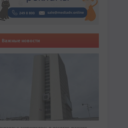
Важные новости
риморье закрепилось в десятке лучших