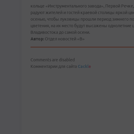
кольце «Инструментального завода», Первой Речке,
радуют жителей и гостей краевой столицы яркой ц
осенью, чтобы луковицы прошли период зимнего пок
цветения, на их место будут высажены однолетние ц
Владивостока до самой осени.
Автор:
Отдел новостей «В»
Comments are disabled
Комментарии для сайта
Cackl
e