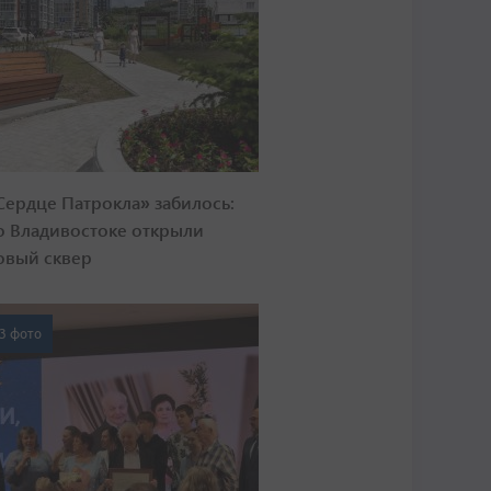
Сердце Патрокла» забилось:
о Владивостоке открыли
овый сквер
3 фото