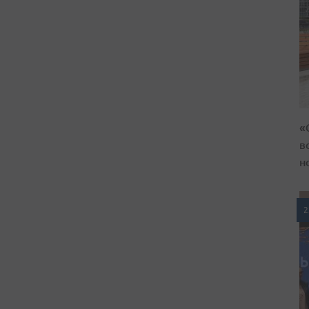
«
в
н
2