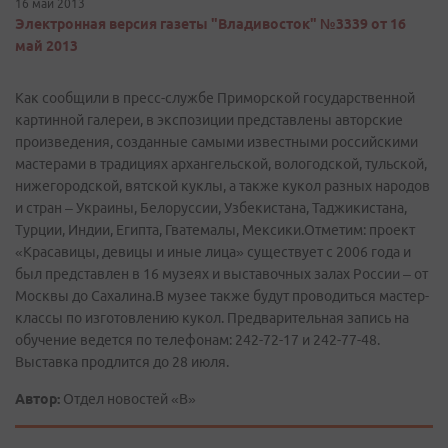
16 май 2013
Электронная версия газеты "Владивосток" №3339 от 16
май 2013
Как сообщили в пресс-­службе Приморской государственной
картинной галереи, в экспозиции представлены авторские
произведения, созданные самыми известными российскими
мастерами в традициях архангельской, вологодской, тульской,
нижегородской, вятской куклы, а также кукол разных народов
и стран – Украины, Белоруссии, Узбекистана, Таджикистана,
Турции, Индии, Египта, Гватемалы, Мексики.Отметим: проект
«Красавицы, девицы и иные лица» существует с 2006 года и
был представлен в 16 музеях и выставочных залах России – от
Москвы до Сахалина.В музее также будут проводиться мастер-
классы по изготовлению кукол. Предварительная запись на
обучение ведется по телефонам: 242-72-17 и 242-77-48.
Выставка продлится до 28 июля.
Автор:
Отдел новостей «В»