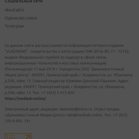
Социальные сети
vkontakte
Одноклассники
Телеграм
На данном сайте распространяется информация сетевого издания
"VLADNEWS" - свидетельство о регистрации СМИ ЭЛ № ФС 77 - 72742,
выдано Федеральной службой по надзору в сфере связи,
информационных технологий и массовых коммуникаций
(Роскомнадзор) 17 мая 2018 г. Учредитель ООО "Дальневосточный
Медиа Центр". 690091, Приморский край, г. Владивосток, ул. Уборевича,
д.20А, офис 13. Главный редактор Юркевич Дмитрий Юрьевич. Адрес
редакции: 690091, Приморский край, г. Владивосток, ул. Уборевича,
д.20А, офис 13. Тел.: +7 (423) 2-415-600.
https://mediadv.online/
Электронный адрес редакции: vladnews@inbox.ru. Отдел продаж
«Дальневосточный Медиа Центр» sale@mediadv.online. Тел.: +7 (423)
249-8-800. 18+