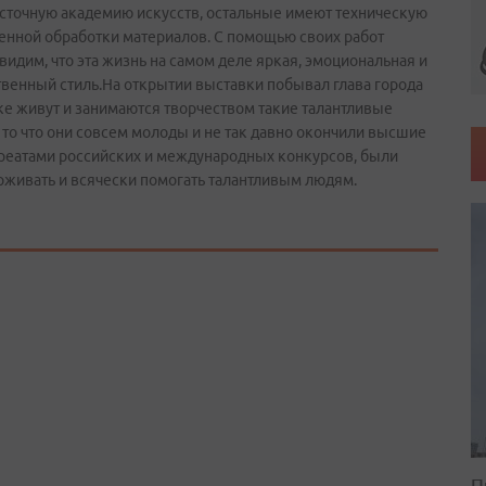
сточную академию искусств, остальные имеют техническую
венной обработки материалов. С помощью своих работ
дим, что эта жизнь на самом деле яркая, эмоциональная и
твенный стиль.На открытии выставки побывал глава города
ке живут и занимаются творчеством такие талантливые
 то что они совсем молоды и не так давно окончили высшие
уреатами российских и международных конкурсов, были
рживать и всячески помогать талантливым людям.
П