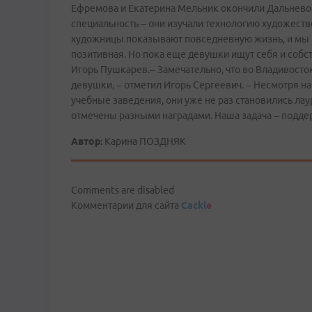
Ефремова и Екатерина Мельник окончили Дальнево
специальность – они изучали технологию художест
художницы показывают повседневную жизнь, и мы ви
позитивная. Но пока еще девушки ищут себя и собс
Игорь Пушкарев.– Замечательно, что во Владивосто
девушки, – отметил Игорь Сергеевич. – Несмотря на
учебные заведения, они уже не раз становились ла
отмечены разными наградами. Наша задача – подде
Автор:
Карина ПОЗДНЯК
Comments are disabled
Комментарии для сайта
Cackl
e