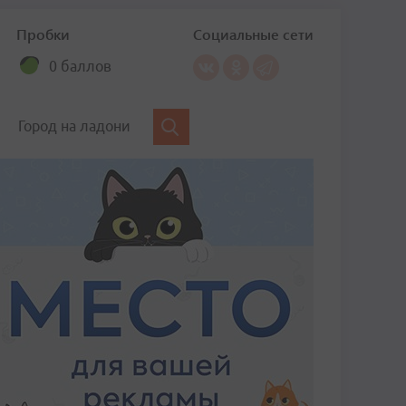
Пробки
Социальные сети
0 баллов
Город на ладони