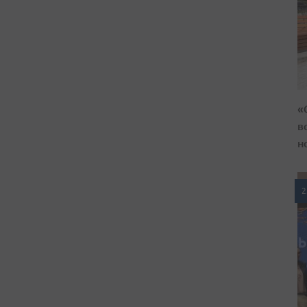
«
в
н
2