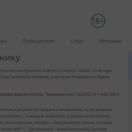
ика
Происшествия
Спорт
Интервью
хнику
рылась на прошлой неделе в галерее «Арка». Ее авторы
хтина, Екатерина Мельник, Анастасия Медведева и Ирина
ронная версия газеты "Владивосток" №3332 от 1 май 2013
очков и решили поговорить о механизмах, но по-девичьи
по-разному: с помощью живописи, керамики или горячей
я, но интересная техника – измельченное стекло, которое
около 900° С. Три девушки – Анна Голованова, Евгения