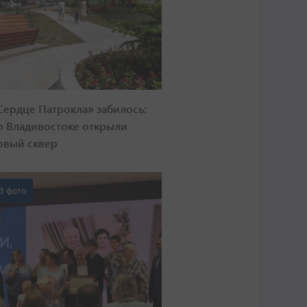
Сердце Патрокла» забилось:
о Владивостоке открыли
овый сквер
3 фото