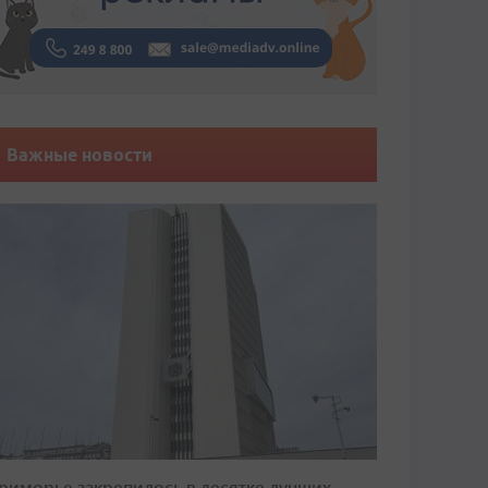
Важные новости
риморье закрепилось в десятке лучших