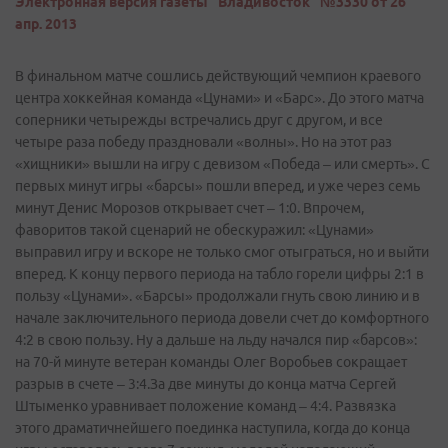
Электронная версия газеты "Владивосток" №3330 от 26
апр. 2013
В финальном матче сошлись действующий чемпион краевого
центра хоккейная команда «Цунами» и «Барс». До этого матча
соперники четырежды встречались друг с другом, и все
четыре раза победу праздновали «волны». Но на этот раз
«хищники» вышли на игру с девизом «Победа – или смерть». С
первых минут игры «барсы» пошли вперед, и уже через семь
минут Денис Морозов открывает счет – 1:0. Впрочем,
фаворитов такой сценарий не обескуражил: «Цунами»
выправил игру и вскоре не только смог отыграться, но и выйти
вперед. К концу первого периода на табло горели цифры 2:1 в
пользу «Цунами». «Барсы» продолжали гнуть свою линию и в
начале заключительного периода довели счет до комфортного
4:2 в свою пользу. Ну а дальше на льду начался пир «барсов»:
на 70-й минуте ветеран команды Олег Воробьев сокращает
разрыв в счете – 3:4.За две минуты до конца матча Сергей
Штыменко уравнивает положение команд – 4:4. Развязка
этого драматичнейшего поединка наступила, когда до конца