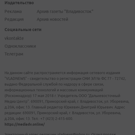
Издательство
Реклама
Архив газеты "Владивосток"
Редакция
Архив новостей
Социальные сети
vkontakte
Одноклассники
Телеграм
На данном сайте распространяется информация сетевого издания
"VLADNEWS" - свидетельство о регистрации СМИ ЭЛ № ФС 77 - 72742,
выдано Федеральной службой по надзору в сфере связи,
информационных технологий и массовых коммуникаций
(Роскомнадзор) 17 мая 2018 г. Учредитель ООО "Дальневосточный
Медиа Центр". 690091, Приморский край, г. Владивосток, ул. Уборевича,
д.20А, офис 13. Главный редактор Юркевич Дмитрий Юрьевич. Адрес
редакции: 690091, Приморский край, г. Владивосток, ул. Уборевича,
д.20А, офис 13. Тел.: +7 (423) 2-415-600.
https://mediadv.online/
Электронный адрес редакции: vladnews@inbox.ru. Отдел продаж