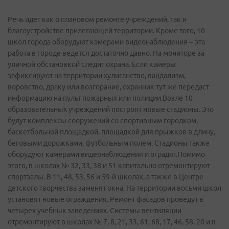
Речь идет как о плановом ремонте учреждений, так и
благоустройстве прилегающей территории. Кроме того, 10
школ города оборудуют камерами видеонаблюдения – эта
работа в городе ведется достаточно давно. На мониторе за
уличной обстановкой следит охрана. Если камеры
зафиксируют на территории хулиганство, вандализм,
воровство, драку или возгорание, охранник тут же передаст
информацию на пульт пожарных или полиции.Возле 10
образовательных учреждений построят новые стадионы. Это
будут комплексы сооружений со спортивным городком,
баскетбольной площадкой, площадкой для прыжков в длину,
беговыми дорожками, футбольным полем. Стадионы также
оборудуют камерами видеонаблюдения и оградят.Помимо
этого, в школах № 32, 33, 38 и 51 капитально отремонтируют
спортзалы. В 11, 48, 53, 56 и 59-й школах, а также в Центре
детского творчества заменят окна. На территории восьми школ
установят новые ограждения. Ремонт фасадов проведут в
четырех учебных заведениях. Системы вентиляции
отремонтируют в школах № 7, 8, 21, 33, 61, 68, 17, 46, 58, 20 и в