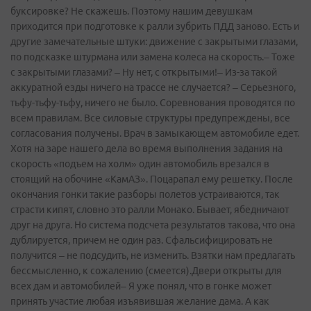
буксировке? Не скажешь. Поэтому нашим девушкам
приходится при подготовке к ралли зубрить ПДД заново. Есть и
другие замечательные штуки: движение с закрытыми глазами,
по подсказке штурмана или замена колеса на скорость.– Тоже
с закрытыми глазами? – Ну нет, с открытыми!– Из-­за такой
аккуратной езды ничего на трассе не случается? – Серьезного,
тьфу-тьфу-тьфу, ничего не было. Соревнования проводятся по
всем правилам. Все силовые структуры предупреждены, все
согласования получены. Врач в замыкающем автомобиле едет.
Хотя на заре нашего дела во время выполнения задания на
скорость «подъем на холм» один автомобиль врезался в
стоящий на обочине «КамАЗ». Поцарапал ему решетку. После
окончания гонки такие разборы полетов устраиваются, так
страсти кипят, словно это ралли Монако. Бывает, ябедничают
друг на друга. Но система подсчета результатов такова, что она
дублируется, причем не один раз. Сфальсифицировать не
получится – не подсудить, не изменить. Взятки нам предлагать
бессмысленно, к сожалению (смеется).Двери открыты для
всех дам и автомобилей– Я уже понял, что в гонке может
принять участие любая изъявившая желание дама. А как