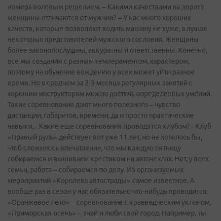
номера волевым решением. – Какими качествами на дороге
женщины отличаются от мужчин? – У нас много хороших
качеств, которые позволяют водить машину не хуже, а лучше
некоторых представителей мужского сословия. Женщины
более законопослушны, аккуратны и ответственны. Конечно,
все мы создания с разным темпераментом, характером,
поэтому на обучение вождению у всех может уйти разное
время. Но в среднем за 2-3 месяца регулярных занятий с
хорошим инструктором можно достичь определенных умений.
Такие соревнования дают много полезного – чувство
дистанции, габаритов, времени, да и просто практические
навыки.– Какие еще соревнования проводятся клубом?– Клуб
«Правый руль» действует вот уже 11 лет, но не хотелось бы,
чтоб сложилось впечатление, что мы каждую пятницу
собираемся и вышиваем крестиком на авточехлах. Нет, у всех
семьи, работа – собираемся по делу. Из организуемых
мероприятий «Королева автострады» самое известное. А
вообще раз в сезон у нас обязательно что-­нибудь проводится.
«Оранжевое лето» – соревнование с краеведческим уклоном,
«Приморская осень» – знай и люби свой город. Например, ты