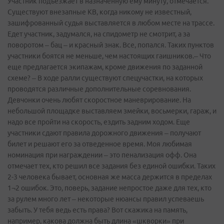
Участник подъезжает в назначенную ему минуту, отмечается.
Существуют внезапные КВ, когда никому не известный,
зашифрованный судья выставляется в любом месте на трассе.
Едет участник, задумался, на спидометр не смотрит, а за
поворотом – бац – и красный знак. Все, попался. Таких пунктов
участники боятся не меньше, чем настоящих гаишников.– Что
еще предлагается экипажам, кроме движения по заданной
схеме? – В ходе ралли существуют спецучастки, на которых
проводятся различные дополнительные соревнования.
Девчонки очень любят скоростное маневрирование. На
небольшой площадке выставляем змейки, восьмерки, гараж, и
надо все пройти на скорость, ездить задним ходом. Еще
участники сдают правила дорожного движения – получают
билет и решают его за отведенное время. Моя любимая
номинация при награждении – это пенализация офф. Она
отмечает тех, кто решил все задания без единой ошибки. Таких
2-3 человека бывает, основная же масса держится в пределах
1¬2 ошибок. Это, поверь, задание непростое даже для тех, кто
за рулем много лет – некоторые нюансы правил успеваешь
забыть. У тебя ведь есть права? Вот скажи­ка на память,
например, какова должна быть длина «шкворки» при