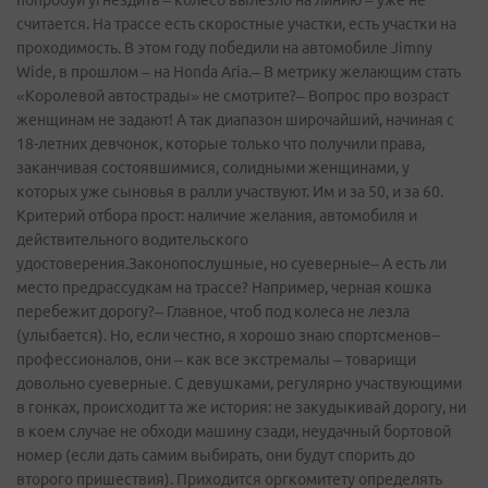
попробуй угнездить – колесо вылезло на линию – уже не
считается. На трассе есть скоростные участки, есть участки на
проходимость. В этом году победили на автомобиле Jimny
Wide, в прошлом – на Honda Aria.– В метрику желающим стать
«Королевой автострады» не смотрите?– Вопрос про возраст
женщинам не задают! А так диапазон широчайший, начиная с
18-летних девчонок, которые только что получили права,
заканчивая состоявшимися, солидными женщинами, у
которых уже сыновья в ралли участвуют. Им и за 50, и за 60.
Критерий отбора прост: наличие желания, автомобиля и
действительного водительского
удостоверения.Законопослушные, но суеверные– А есть ли
место предрассудкам на трассе? Например, черная кошка
перебежит дорогу?– Главное, чтоб под колеса не лезла
(улыбается). Но, если честно, я хорошо знаю спортсменов-­
профессионалов, они – как все экстремалы – товарищи
довольно суеверные. С девушками, регулярно участвующими
в гонках, происходит та же история: не закудыкивай дорогу, ни
в коем случае не обходи машину сзади, неудачный бортовой
номер (если дать самим выбирать, они будут спорить до
второго пришествия). Приходится оргкомитету определять