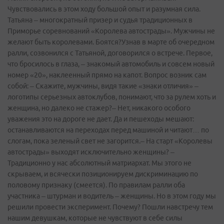
Чувствовались в этом ходу большой опыт и разумная сила.
Татьяна – многократный призер и судья традиционных в
Приморье соревнований «Королева автострады». Мужчины не
желают быть королевами. Боятся?Узнав в марте об очередном
ралли, созвонился с Татьяной, договорился о встрече. Первое,
что бросилось в глаза, – знакомый автомобиль и совсем новый
номер «20», наклеенный прямо на капот. Вопрос возник сам
собой: – Скажите, мужчины, видя такие «знаки отличия» –
логотипы серьезных автоклубов, понимают, что за рулем хоть и
женщина, но далеко не стажер?– Нет, никакого особого
уважения это на дороге не дает. Да и пешеходы мешают:
останавливаются на переходах перед машиной и читают… по
слогам, пока зеленый свет не загорится.– На старт «Королевы
автострады» выходят исключительно женщины? –
Традиционно у нас абсолютный матриархат. Мы этого не
скрываем, и всячески позиционируем дискриминацию по
половому признаку (смеется). По правилам ралли оба
участника – штурман и водитель – женщины. Но в этом году мы
решили провести эксперимент. Почему? Пошли навстречу тем
нашим девушкам, которые не чувствуют в себе силы