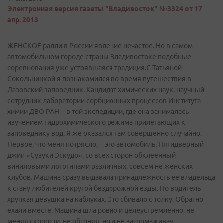
Электронная версия газеты "Владивосток" №3324 от 17
апр. 2013
ЖЕНСКОЕ ралли в России явление нечастое. Но в самом
автомобильном городе страны Владивостоке подобные
соревнования уже устоявшаяся традиция.С Татьяной
Сокольницкой я познакомился во время путешествия в
Лазовский заповедник. Кандидат химических наук, научный
сотрудник лаборатории сорбционных процессов Института
химии ДВО РАН – в той экспедиции, где она занималась
изучением гидрохимического режима прилегающих к
заповеднику вод. Я же оказался там совершенно случайно.
Первое, что меня потрясло, – это автомобиль. Пятидверный
джип «Сузуки­ Эскудо», со всех сторон обклеенный
виниловыми логотипами различных, совсем не женских
клубов. Машина сразу выдавала принадлежность ее владельца
к стану любителей крутой бездорожной езды. Но водитель –
хрупкая девушка на каблуках. Это сбивало с толку. Обратно
ехали вместе. Машина шла ровно и целеустремленно, не
меняя скорости, не обгоняя, но и не затормаживая.