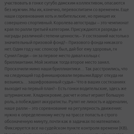
участвовать в гонке сугубо дамским коллективом, опасаются
без мужчин. Мы их, конечно, перевоспитаем со временем. Еще
наши соревнования хоть и любительские, но принцип их
совершено спортивный. Королева автострады – это чемпионат
края по ралли третьей категории. Присуждаются разряды и
награды различной степени ценности.– У состязаний настолько
значительный призовой фонд?– Призового фонда никакого
нет. Один год у нас спонсор был, дай бог ему здоровья, г­н
Сунил Ганди – он за первое место давал кольца с
бриллиантами. Мой экипаж тогда второе место занял.
Проскочили мимо наши бриллиантики… Так расстроились, что
на следующий год финишировали первыми.Вдруг откуда ни
возьмись… зашифрованный судья– Что в ваших состязаниях
выходит на первый план?– Есть гонки водительские, здесь же
штурманские. Хладнокровие, расчет и опыт играют большую
роль, а побеждают аккуратисты. Рулят не лихость и адреналин,
наше ралли – это соревнование на регулярность движения:
нужно к определенному месту на трассе попасть в строго
обозначенную минуту, почти как в задачках по математике.
Фиксируется все на судейском пункте контроля времени (КВ).