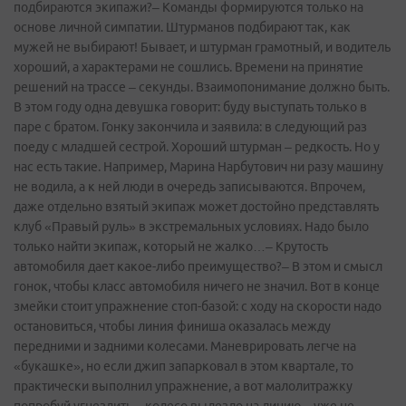
подбираются экипажи?– Команды формируются только на
основе личной симпатии. Штурманов подбирают так, как
мужей не выбирают! Бывает, и штурман грамотный, и водитель
хороший, а характерами не сошлись. Времени на принятие
решений на трассе – секунды. Взаимопонимание должно быть.
В этом году одна девушка говорит: буду выступать только в
паре с братом. Гонку закончила и заявила: в следующий раз
поеду с младшей сестрой. Хороший штурман – редкость. Но у
нас есть такие. Например, Марина Нарбутович ни разу машину
не водила, а к ней люди в очередь записываются. Впрочем,
даже отдельно взятый экипаж может достойно представлять
клуб «Правый руль» в экстремальных условиях. Надо было
только найти экипаж, который не жалко…– Крутость
автомобиля дает какое­-либо преимущество?– В этом и смысл
гонок, чтобы класс автомобиля ничего не значил. Вот в конце
змейки стоит упражнение стоп-базой: с ходу на скорости надо
остановиться, чтобы линия финиша оказалась между
передними и задними колесами. Маневрировать легче на
«букашке», но если джип запарковал в этом квартале, то
практически выполнил упражнение, а вот малолитражку