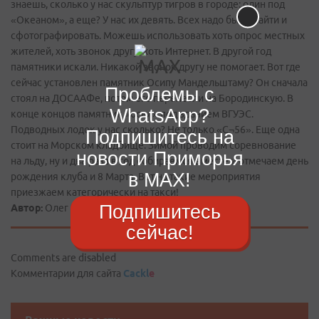
знаешь, сколько у нас скульптур тигров в городе: один под
«Океаном», а еще? У нас их девять. Всех надо было найти и
сфотографировать. Можешь использовать хоть опрос местных
жителей, хоть звонок другу, хоть Интернет. В другой год
памятники искали. Никакой звонок другу не помогает. Вот где
сейчас установлен памятник Осипу Мандельштаму? Он сначала
Проблемы с
стоял на ДОСААФе, потом его перенесли на Бородинскую. В
WhatsApp?
конце концов памятник «осел» под зданием ВГУЭС.
Подводных лодок у нас сколько? Не только «С¬56». Еще одна
Подпишитесь на
стоит на Морском кладбище. Зимой проводим соревнование
новости Приморья
на льду, ну и два раза в год собираемся вместе и отмечаем день
в MAX!
рождения клуба и 8 Марта. Вот на такие мероприятия
приезжаем категорически на такси!
Подпишитесь
Автор:
Олег КОТОВ
сейчас!
Comments are disabled
Комментарии для сайта
Cackl
e