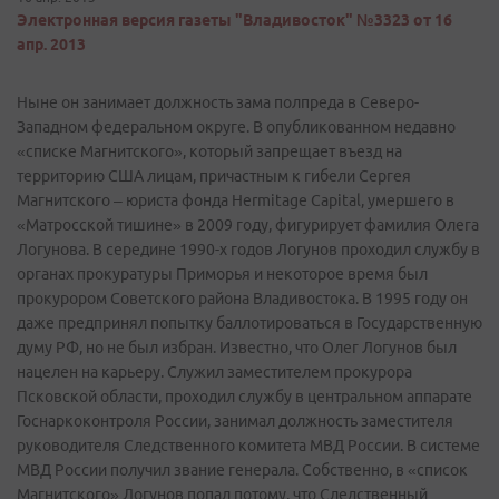
Электронная версия газеты "Владивосток" №3323 от 16
апр. 2013
Ныне он занимает должность зама полпреда в Северо-
Западном федеральном округе. В опубликованном недавно
«списке Магнитского», который запрещает въезд на
территорию США лицам, причастным к гибели Сергея
Магнитского – юриста фонда Hermitage Capital, умершего в
«Матросской тишине» в 2009 году, фигурирует фамилия Олега
Логунова. В середине 1990-х годов Логунов проходил службу в
органах прокуратуры Приморья и некоторое время был
прокурором Советского района Владивостока. В 1995 году он
даже предпринял попытку баллотироваться в Государственную
думу РФ, но не был избран. Известно, что Олег Логунов был
нацелен на карьеру. Служил заместителем прокурора
Псковской области, проходил службу в центральном аппарате
Госнаркоконтроля России, занимал должность заместителя
руководителя Следственного комитета МВД России. В системе
МВД России получил звание генерала. Собственно, в «список
Магнитского» Логунов попал потому, что Следственный