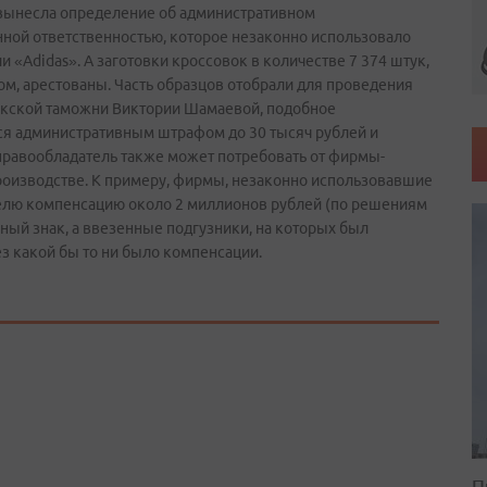
 вынесла определение об административном
ной ответственностью, которое незаконно использовало
«Adidas». А заготовки кроссовок в количестве 7 374 штук,
м, арестованы. Часть образцов отобрали для проведения
токской таможни Виктории Шамаевой, подобное
ся административным штрафом до 30 тысяч рублей и
правообладатель также может потребовать от фирмы­-
оизводстве. К примеру, фирмы, незаконно использовавшие
телю компенсацию около 2 миллионов рублей (по решениям
рный знак, а ввезенные подгузники, на которых был
з какой бы то ни было компенсации.
П