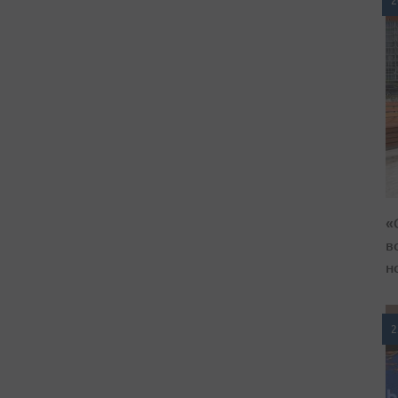
2
«
в
н
2