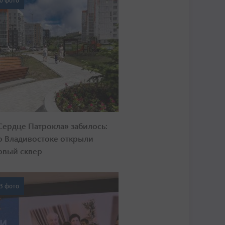
0 фото
Сердце Патрокла» забилось:
о Владивостоке открыли
овый сквер
3 фото