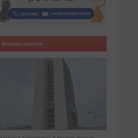
Важные новости
риморье закрепилось в десятке лучших