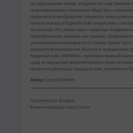
на задержанном товаре. Владивостокская таможня
правонарушении в отношении общества с ограничен
графическое изображение товарного знака компании 
изготовленные в Поднебесной «пиратским» способо
экспертизы. По словам пресс­-секретаря Владивос
пренебрежение законом, как правило, оборачивает
уничтожением контрафактного товара. Кроме того, 
нарушителя возмещения убытков в гражданском пр
товарный знак «MERRIES», заплатили правооблада
суда) за нарушение исключительного права на това
незаконно размещен товарный знак, уничтожены бе
Автор:
Сергей КОЖИН
Comments are disabled
Комментарии для сайта
Cackl
e