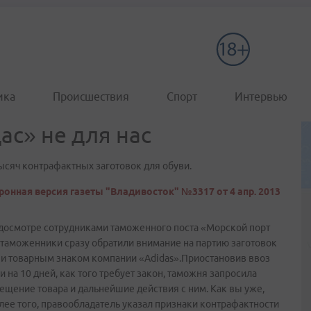
ика
Происшествия
Спорт
Интервью
с» не для нас
яч контрафактных заготовок для обуви.
ронная версия газеты "Владивосток" №3317 от 4 апр. 2013
досмотре сотрудниками таможенного поста «Морской порт
 таможенники сразу обратили внимание на партию заготовок
 и товарным знаком компании «Adidas».Приостановив ввоз
на 10 дней, как того требует закон, таможня запросила
ещение товара и дальнейшие действия с ним. Как вы уже,
лее того, правообладатель указал признаки контрафактности