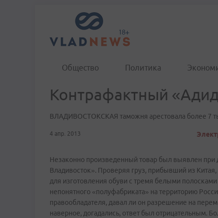
Общество
Политика
Эконом
Контрафактный «Адида
ВЛАДИВОСТОКСКАЯ таможня арестовала более 7 тыс
4 апр. 2013
Элект
Незаконно произведенный товар был выявлен при 
Владивосток». Проверяя груз, прибывший из Китая,
для изготовления обуви с тремя белыми полосками
непонятного «полуфабриката» на территорию России 
правообладателя, давал ли он разрешение на перем
наверное, догадались, ответ был отрицательным. Бо