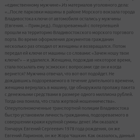
«единственному мужчине».Из материалов уголовного дела:
«...После парковки машины в районе Морского вокзала города
Владивостока ключи от автомобиля остались у мужчины
(Евгения. – Прим.ред.). Подозреваемый с потерпевшей
прошли на территорию Владивостокского морского торгового
порта. Во время оформления документов гражданин
несколько раз отходил от женщины и возвращался. Потом
передал ей ключи от машины со словами: «Зачем ношу твои
ключи?» – и удалился. Женщина, подождав некоторое время,
стала посылать ему эсэмэски с вопросами: где он и когда
вернется? Мужчина отвечал, что вот­-вот подойдет. Не
дождавшись подозреваемого в течение длительного времени,
женщина вернулась в машину, где обнаружила пропажу пакета
с денежными средствами в размере одного миллиона рублей.
Тогда она поняла, что стала жертвой мошенничества».
Оперуполномоченные транспортной полиции Владивостока
быстро установили личность гражданина, подозреваемого в
совершении кражи крупной суммы денег. Им оказался
Гончарук Евгений Сергеевич 1978 года рождения, он же
Евгений Ларионов, он же Жора Чашкин. Как оказалось, данный