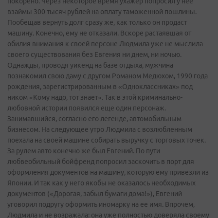
покорено. Через некоторое время ухажер попросил у нее
взаймы 300 тысяч рублей на оплату таможенной пошлины.
Пообещав вернуть долг сразу же, как только он продаст
машину. Конечно, ему не отказали. Вскоре растаявшая от
обилия внимания к своей персоне Людмила уже не мыслила
своего существования без Евгения ни днем, ни ночью.
Однажды, проводя уик­енд на базе отдыха, мужчина
познакомил свою даму с другом Романом Медюхом, 1990 года
рождения, зарегистрированным в «Одноклассниках» под
ником «Кому надо, тот знает». Так в этой криминально­
любовной истории появился еще один персонаж.
Занимавшийся, согласно его легенде, автомобильным
бизнесом. На следующее утро Людмила с возлюбленным
поехала на своей машине собирать выручку с торговых точек.
За рулем авто конечно же был Евгений. По пути
любвеобильный бойфренд попросил заскочить в порт для
оформления документов на машину, которую ему привезли из
Японии. И так как у него якобы не оказалось необходимых
документов («Дорогая, забыл бумаги дома!»), Евгений
уговорил подругу оформить иномарку на ее имя. Впрочем,
Людмила и не возражала: она уже полностью доверяла своему