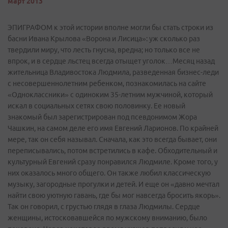
март 2013
ЭПИГРАФОМ к этой истории вполне могли бы стать строки из
басни Ивана Крылова «Ворона и Лисица»: уж сколько раз
твердили миру, что лесть гнусна, вредна; но только все не
впрок, и в сердце льстец всегда отыщет уголок…Месяц назад
жительница Владивостока Людмила, разведенная бизнес-леди
с несовершеннолетним ребенком, познакомилась на сайте
«Одноклассники» с одиноким 35-летним мужчиной, который
искал в социальных сетях свою половинку. Ее новый
знакомый был зарегистрирован под псевдонимом Жора
Чашкин, на самом деле его имя Евгений Ларионов. По крайней
мере, так он себя называл. Сначала, как это всегда бывает, они
переписывались, потом встретились в кафе. Обходительный и
культурный Евгений сразу понравился Людмиле. Кроме того, у
них оказалось много общего. Он также любил классическую
музыку, загородные прогулки и детей. И еще он «давно мечтал
найти свою уютную гавань, где бы мог навсегда бросить якорь».
Так он говорил, с грустью глядя в глаза Людмилы. Сердце
женщины, истосковавшейся по мужскому вниманию, было